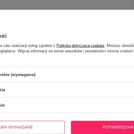
ość
w celu realizacji usług zgodnie z
Polityką dotyczącą cookies
. Możesz określi
eglądarce. Więcej informacji na temat warunków i prywatności można znaleźć
nie, wilgoć i warunki panujące na siłowni czy w terenie.
, długich wycieczek oraz codziennych aktywności,
cookie (wymagane)
 każdego miłośnika sportu.
kie
kie
 podczas każdego treningu. Wybierz swój projekt i
kup
 funkcjonalności i personalizacji!
ZAM WYMAGANE
POTWIERDZAM