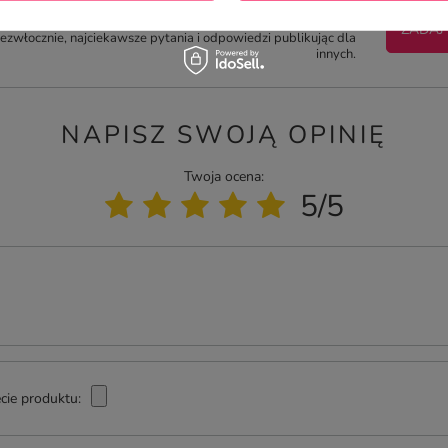
otrzebujesz pomocy? Masz pytania?
ZADAJ
zwłocznie, najciekawsze pytania i odpowiedzi publikując dla
innych.
NAPISZ SWOJĄ OPINIĘ
Twoja ocena:
5/5
cie produktu: