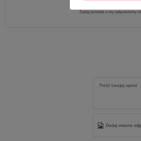
P
Zadaj pytanie a my odpowiemy nie
Treść twojej opinii
Dodaj własne zdję