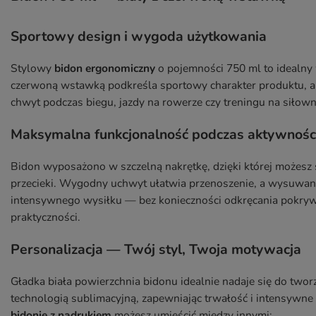
Sportowy design i wygoda użytkowania
Stylowy
bidon ergonomiczny
o pojemności 750 ml to idealny
czerwoną wstawką podkreśla sportowy charakter produktu, a
chwyt podczas biegu, jazdy na rowerze czy treningu na siłown
Maksymalna funkcjonalność podczas aktywnośc
Bidon wyposażono w szczelną nakrętkę, dzięki której możesz
przecieki. Wygodny uchwyt ułatwia przenoszenie, a wysuwany
intensywnego wysiłku — bez konieczności odkręcania pokrywk
praktyczności.
Personalizacja — Twój styl, Twoja motywacja
Gładka biała powierzchnia bidonu idealnie nadaje się do tw
technologią sublimacyjną, zapewniając trwałość i intensywn
bidonie z nadrukiem
możesz umieścić między innymi: