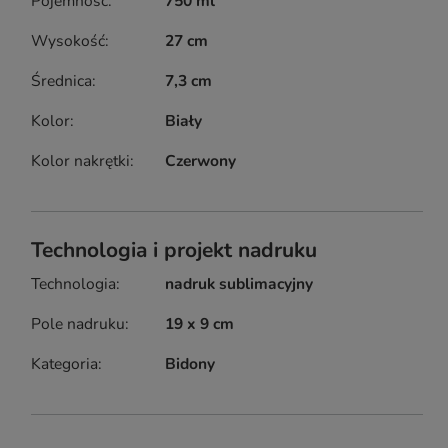
Pojemność
750 ml
Wysokość
27 cm
Średnica
7,3 cm
Kolor
Biały
Kolor nakrętki
Czerwony
Technologia i projekt nadruku
Technologia
nadruk sublimacyjny
Pole nadruku
19 x 9 cm
Kategoria
Bidony