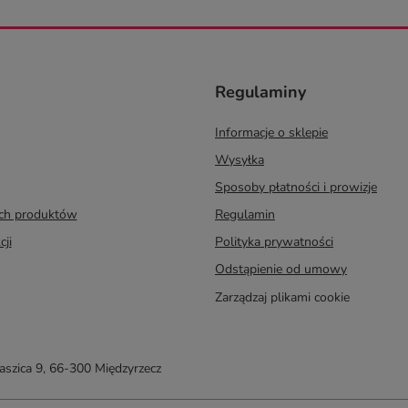
Regulaminy
Informacje o sklepie
Wysyłka
Sposoby płatności i prowizje
ych produktów
Regulamin
cji
Polityka prywatności
Odstąpienie od umowy
Zarządzaj plikami cookie
taszica 9
,
66-300
Międzyrzecz