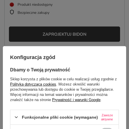
Produkt niedostępny
Bezpieczne zakupy
ZAPROJEKTUJ BIDON
Konfiguracja zgód
OPIS
Dbamy o Twoją prywatność
SZCZEGÓŁOWE DANE
Sklep korzysta z plików cookie w celu realizacji usług zgodnie z
Polityką dotyczącą cookies
. Możesz określić warunki
GŁÓWNE PARAMETRY
przechowywania lub dostępu do cookie w Twojej przeglądarce.
Więcej informacji na temat warunków i prywatności można
znaleźć także na stronie
Prywatność i warunki Google
.
OPINIE
(0)
Zawsze
Funkcjonalne pliki cookie (wymagane)
aktywne
Potrzebujesz pomocy? Masz pytania?