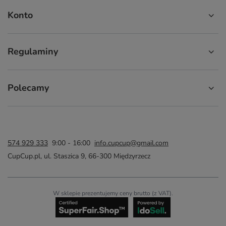
Konto
Regulaminy
Polecamy
574 929 333
9:00 - 16:00
info.cupcup@gmail.com
CupCup.pl
,
ul. Staszica 9
,
66-300
Międzyrzecz
W sklepie prezentujemy ceny brutto (z VAT).