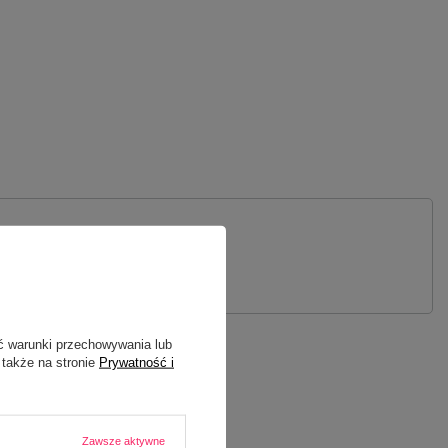
 PYTANIE
ć warunki przechowywania lub
 także na stronie
Prywatność i
Zawsze aktywne