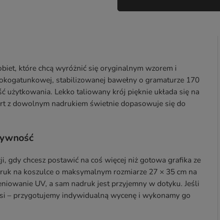
obiet, które chcą wyróżnić się oryginalnym wzorem i
okogatunkowej, stabilizowanej bawełny o gramaturze 170
ść użytkowania. Lekko taliowany krój pięknie układa się na
shirt z dowolnym nadrukiem świetnie dopasowuje się do
tywność
, gdy chcesz postawić na coś więcej niż gotowa grafika ze
druk na koszulce o maksymalnym rozmiarze 27 × 35 cm na
ieniowanie UV, a sam nadruk jest przyjemny w dotyku. Jeśli
iersi – przygotujemy indywidualną wycenę i wykonamy go