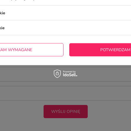
kie
kie
ZAM WYMAGANE
POTWIERDZAM
cie produktu:
WYŚLIJ OPINIĘ