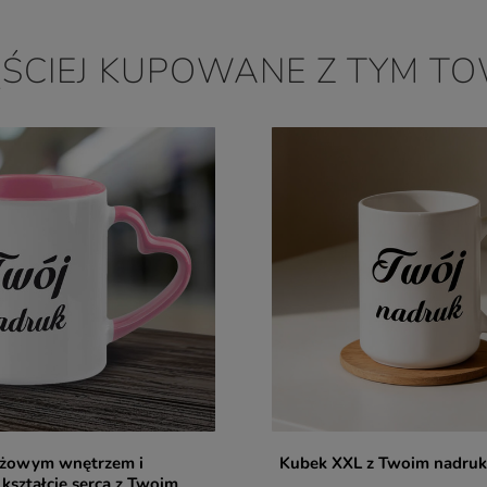
ĘŚCIEJ KUPOWANE Z TYM T
óżowym wnętrzem i
Kubek XXL z Twoim nadru
kształcie serca z Twoim