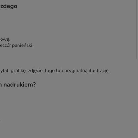
ażdego
mową,
eczór panieński,
tat, grafikę, zdjęcie, logo lub oryginalną ilustrację.
m nadrukiem?
,