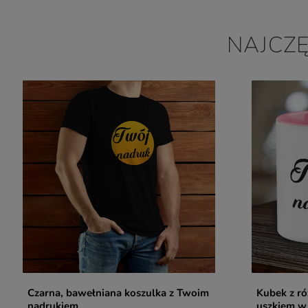
NAJCZ
Czarna, bawełniana koszulka z Twoim
Kubek z r
nadrukiem
uszkiem w 