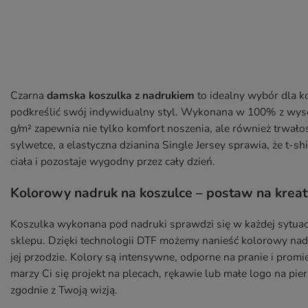
Czarna
damska koszulka z nadrukiem
to idealny wybór dla k
podkreślić swój indywidualny styl. Wykonana w 100% z wys
g/m² zapewnia nie tylko komfort noszenia, ale również trwało
sylwetce, a elastyczna dzianina Single Jersey sprawia, że t-
ciała i pozostaje wygodny przez cały dzień.
Kolorowy nadruk na koszulce – postaw na krea
Koszulka wykonana pod nadruki sprawdzi się w każdej sytuacji
sklepu. Dzięki technologii DTF możemy nanieść kolorowy na
jej przodzie. Kolory są intensywne, odporne na pranie i prom
marzy Ci się projekt na plecach, rękawie lub małe logo na p
zgodnie z Twoją wizją.