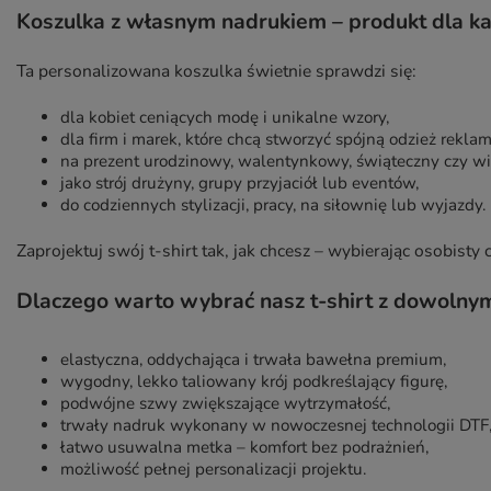
Koszulka z własnym nadrukiem – produkt dla k
Ta personalizowana koszulka świetnie sprawdzi się:
dla kobiet ceniących modę i unikalne wzory,
dla firm i marek, które chcą stworzyć spójną odzież rekla
na prezent urodzinowy, walentynkowy, świąteczny czy wi
jako strój drużyny, grupy przyjaciół lub eventów,
do codziennych stylizacji, pracy, na siłownię lub wyjazdy.
Zaprojektuj swój t-shirt tak, jak chcesz – wybierając osobisty cy
Dlaczego warto wybrać nasz t-shirt z dowolny
elastyczna, oddychająca i trwała bawełna premium,
wygodny, lekko taliowany krój podkreślający figurę,
podwójne szwy zwiększające wytrzymałość,
trwały nadruk wykonany w nowoczesnej technologii DTF
łatwo usuwalna metka – komfort bez podrażnień,
możliwość pełnej personalizacji projektu.