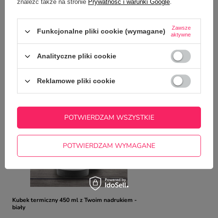
znaleźć także na stronie
Prywatność i warunki Google
.
Zadaj pytanie a my odpowiemy
ZADAJ PYTANIE
niezwłocznie, najciekawsze pytania i
odpowiedzi publikując dla innych.
Zawsze
Funkcjonalne pliki cookie (wymagane)
aktywne
Analityczne pliki cookie
NAJCZĘŚCIEJ KUPOWANE Z
TYM TOWAREM
Reklamowe pliki cookie
Świąteczna podkład
4,99 zł
POTWIERDZAM WSZYSTKIE
/
szt.
POTWIERDZAM WYMAGANE
Kubek termiczny 450 ml z Twoim nadrukiem -
biały