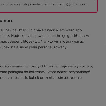
o zamówienia lub przesłać na info.cupcup@gmail.com
humoru
u? Kubek na Dzień Chłopaka z nadrukiem wesołego
ominek. Nadruk przedstawia uśmiechniętego chłopca w
 napis „Super Chłopak z ...”, w którym można wpisać
kubek staje się w pełni personalizowany.
adości i uśmiechu. Każdy chłopak poczuje się wyjątkowo,
etna pamiątka od koleżanek, która będzie przypominać
o obu stronach, kubek prezentuje się atrakcyjnie