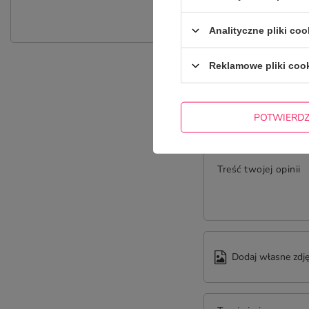
Zadaj pytanie a my odpowiemy nie
Analityczne pliki coo
Reklamowe pliki coo
POTWIERD
Treść twojej opinii
Dodaj własne zdję