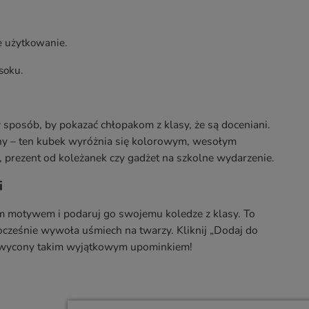
e użytkowanie.
soku.
ny sposób, by pokazać chłopakom z klasy, że są doceniani.
ny – ten kubek wyróżnia się kolorowym, wesołym
a, prezent od koleżanek czy gadżet na szkolne wydarzenie.
i
m motywem i podaruj go swojemu koledze z klasy. To
ocześnie wywoła uśmiech na twarzy. Kliknij „Dodaj do
chwycony takim wyjątkowym upominkiem!