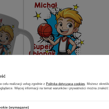
ość
w celu realizacji usług zgodnie z
Polityką dotyczącą cookies
. Możesz określi
eglądarce. Więcej informacji na temat warunków i prywatności można znaleźć
otrzebujesz pomocy? Masz pytania?
cookie (wymagane)