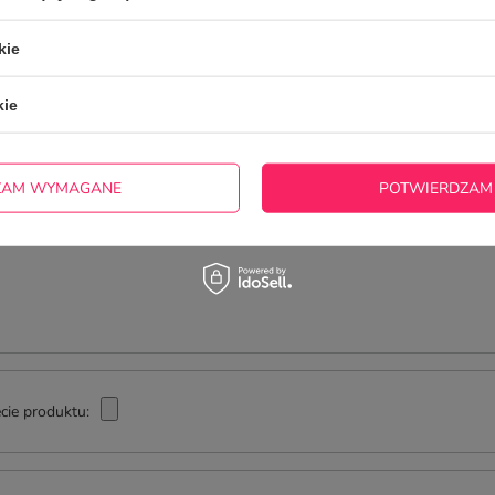
ZADAJ
zwłocznie, najciekawsze pytania i odpowiedzi publikując dla
innych.
kie
kie
NAPISZ SWOJĄ OPINIĘ
Twoja ocena:
5/5
ZAM WYMAGANE
POTWIERDZAM
cie produktu: