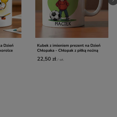
na Dzień
Kubek z imieniem prezent na Dzień
korolce
Chłopaka - Chłopak z piłką nożną
22,50 zł
/
szt.