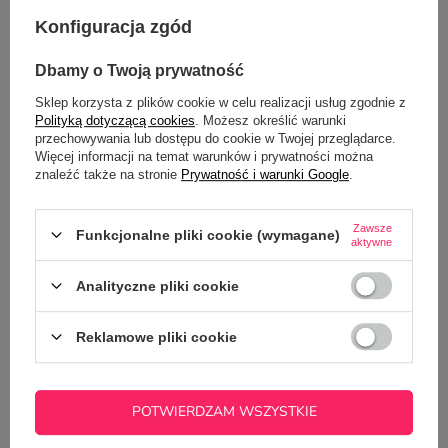
Konfiguracja zgód
Dbamy o Twoją prywatność
Sklep korzysta z plików cookie w celu realizacji usług zgodnie z
Srebrny bidon 650 ml z Twoim nadrukiem
Polityką dotyczącą cookies
. Możesz określić warunki
niebieska wstawka
przechowywania lub dostępu do cookie w Twojej przeglądarce.
44,00 zł
Więcej informacji na temat warunków i prywatności można
/
szt.
znaleźć także na stronie
Prywatność i warunki Google
.
Zawsze
Funkcjonalne pliki cookie (wymagane)
Z NASZEGO BLOGA
aktywne
Analityczne pliki cookie
Bidon aluminiowy, stalowy czy butelka termiczna?
Kompleksowe porównanie
Reklamowe pliki cookie
POTWIERDZAM WSZYSTKIE