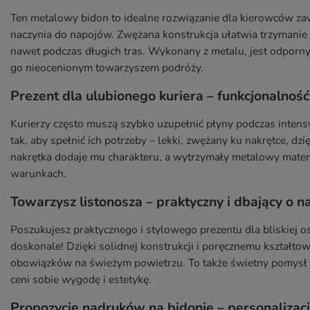
Ten metalowy bidon to idealne rozwiązanie dla kierowców za
naczynia do napojów. Zwężana konstrukcja ułatwia trzymanie 
nawet podczas długich tras. Wykonany z metalu, jest odporny 
go nieocenionym towarzyszem podróży.
Prezent dla ulubionego kuriera – funkcjonalność
Kurierzy często muszą szybko uzupełnić płyny podczas inten
tak, aby spełnić ich potrzeby – lekki, zwężany ku nakrętce, d
nakrętka dodaje mu charakteru, a wytrzymały metalowy mater
warunkach.
Towarzysz listonosza – praktyczny i dbający o 
Poszukujesz praktycznego i stylowego prezentu dla bliskiej os
doskonale! Dzięki solidnej konstrukcji i poręcznemu kształt
obowiązków na świeżym powietrzu. To także świetny pomysł n
ceni sobie wygodę i estetykę.
Propozycje nadruków na bidonie – personalizacj