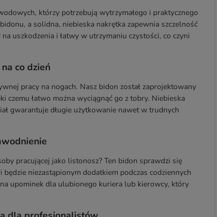
wodowych, którzy potrzebują wytrzymałego i praktycznego
bidonu, a solidna, niebieska nakrętka zapewnia szczelność
na uszkodzenia i łatwy w utrzymaniu czystości, co czyni
 na co dzień
sywnej pracy na nogach. Nasz bidon został zaprojektowany
zięki czemu łatwo można wyciągnąć go z tobry. Niebieska
iał gwarantuje długie użytkowanie nawet w trudnych
nawodnienie
oby pracującej jako listonosz? Ten bidon sprawdzi się
owi będzie niezastąpionym dodatkiem podczas codziennych
a upominek dla ulubionego kuriera lub kierowcy, który
a dla profesjonalistów