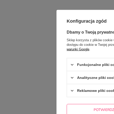
Konfiguracja zgód
Dbamy o Twoją prywatn
Treść twojej opinii
Sklep korzysta z plików cookie 
dostępu do cookie w Twojej prz
warunki Google
.
Funkcjonalne pliki 
Dodaj własne zdję
Analityczne pliki coo
Twoje imię
Reklamowe pliki coo
Twój email
POTWIERD