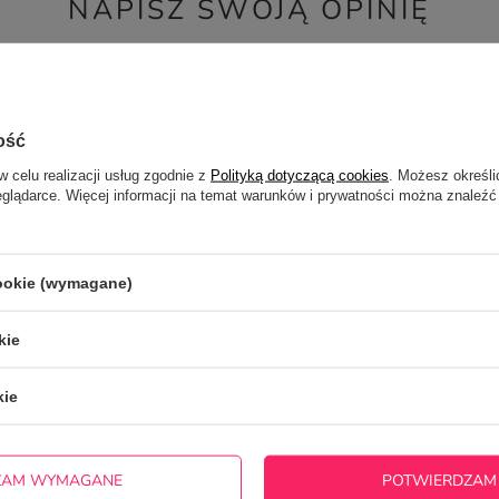
NAPISZ SWOJĄ OPINIĘ
Twoja ocena:
5/5
ość
w celu realizacji usług zgodnie z
Polityką dotyczącą cookies
. Możesz określi
eglądarce. Więcej informacji na temat warunków i prywatności można znaleźć
cookie (wymagane)
cie produktu:
kie
kie
ZAM WYMAGANE
POTWIERDZAM