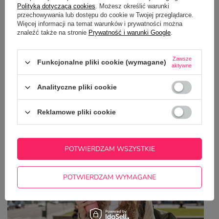
Polityką dotyczącą cookies
. Możesz określić warunki
przechowywania lub dostępu do cookie w Twojej przeglądarce.
Więcej informacji na temat warunków i prywatności można
znaleźć także na stronie
Prywatność i warunki Google
.
Zawsze
Funkcjonalne pliki cookie (wymagane)
aktywne
Analityczne pliki cookie
Top 5 zastosowań bidonów z nadrukiem – od
Reklamowe pliki cookie
szkoły po biznes i marketing
POTWIERDZAM WSZYSTKIE
POTWIERDZAM WYMAGANE