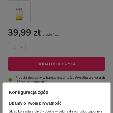
39,99 zł
brutto
/
szt.
DODAJ DO KOSZYKA
Produkt dostępny w bardzo dużej ilości
Wysyłka
we wtorek
(58 szt. w magazynie)
Tania i szybka dostawa
Konfiguracja zgód
Bezpieczne zakupy
Dbamy o Twoją prywatność
Sklep korzysta z plików cookie w celu realizacji usług zgodnie z