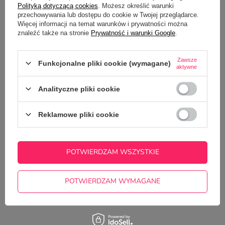
ZAPROJEKTUJ MASON JAR
Polityką dotyczącą cookies
. Możesz określić warunki
przechowywania lub dostępu do cookie w Twojej przeglądarce.
Więcej informacji na temat warunków i prywatności można
znaleźć także na stronie
Prywatność i warunki Google
.
OPIS
Zawsze
Funkcjonalne pliki cookie (wymagane)
aktywne
SZCZEGÓŁOWE DANE
Analityczne pliki cookie
GŁÓWNE PARAMETRY
Reklamowe pliki cookie
OPINIE
(0)
POTWIERDZAM WSZYSTKIE
Potrzebujesz pomocy? Masz pytania?
Zadaj pytanie a my odpowiemy
POTWIERDZAM WYMAGANE
ZADAJ PYTANIE
niezwłocznie, najciekawsze pytania i
odpowiedzi publikując dla innych.