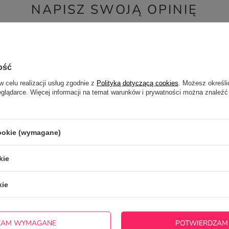
NAPISZ SWOJĄ OPINIĘ
Twoja ocena:
5/5
ość
w celu realizacji usług zgodnie z
Polityką dotyczącą cookies
. Możesz określi
eglądarce. Więcej informacji na temat warunków i prywatności można znaleźć
cookie (wymagane)
cie produktu:
kie
kie
ZAM WYMAGANE
POTWIERDZAM