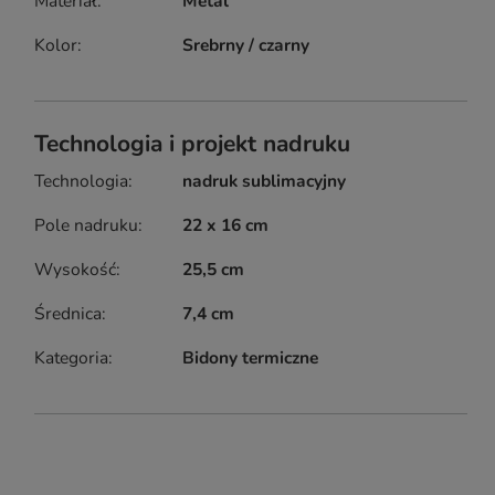
Materiał
Metal
Kolor
Srebrny / czarny
Technologia i projekt nadruku
Technologia
nadruk sublimacyjny
Pole nadruku
22 x 16 cm
Wysokość
25,5 cm
Średnica
7,4 cm
Kategoria
Bidony termiczne