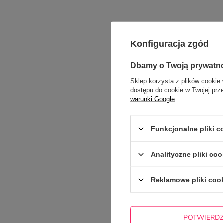
Konfiguracja zgód
Dbamy o Twoją prywatn
Treść twojej opinii
Sklep korzysta z plików cookie 
dostępu do cookie w Twojej prz
warunki Google
.
Funkcjonalne pliki 
Dodaj własne zdję
Analityczne pliki coo
Twoje imię
Reklamowe pliki coo
Twój email
POTWIERD