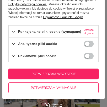
Polityką dotyczącą cookies
. Możesz określić warunki
przechowywania lub dostępu do cookie w Twojej przeglądarce.
Więcej informacji na temat warunków i prywatności można
znaleźć także na stronie
Prywatność i warunki Google
.
Zawsze
Funkcjonalne pliki cookie (wymagane)
aktywne
Analityczne pliki cookie
Reklamowe pliki cookie
Top 5 zastosowań bidonów z nadrukiem – od
szkoły po biznes i marketing
POTWIERDZAM WSZYSTKIE
POTWIERDZAM WYMAGANE