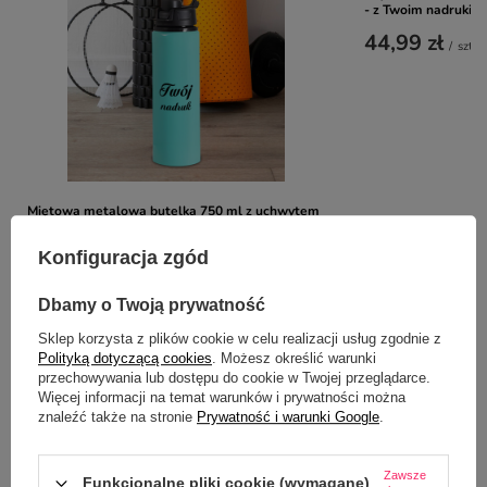
- z Twoim nadrukie
44,99 zł
/
szt.
Miętowa metalowa butelka 750 ml z uchwytem
- z Twoim nadrukiem
44,99 zł
Konfiguracja zgód
/
szt.
Dbamy o Twoją prywatność
Sklep korzysta z plików cookie w celu realizacji usług zgodnie z
Z NASZEGO BLOGA
Polityką dotyczącą cookies
. Możesz określić warunki
przechowywania lub dostępu do cookie w Twojej przeglądarce.
Więcej informacji na temat warunków i prywatności można
znaleźć także na stronie
Prywatność i warunki Google
.
Bidon aluminiowy, stalowy czy butelka termiczna?
Kompleksowe porównanie
Zawsze
Funkcjonalne pliki cookie (wymagane)