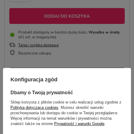
DODAJ DO KOSZYKA
Produkt dostępny w bardzo dużej ilości
Wysyłka
w środę
(41 szt. w magazynie)
Tania i szybka dostawa
Bezpieczne zakupy
ZAPROJEKTUJ BUTELKĘ
Konfiguracja zgód
Dbamy o Twoją prywatność
Sklep korzysta z plików cookie w celu realizacji usług zgodnie z
OPIS
Polityką dotyczącą cookies
. Możesz określić warunki
przechowywania lub dostępu do cookie w Twojej przeglądarce.
SZCZEGÓŁOWE DANE
Więcej informacji na temat warunków i prywatności można
znaleźć także na stronie
Prywatność i warunki Google
.
GŁÓWNE PARAMETRY