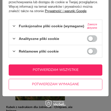
Potrzebujesz pomocy? Masz pytania?
przechowywania lub dostępu do cookie w Twojej przeglądarce.
Więcej informacji na temat warunków i prywatności można
Zadaj pytanie a my odpowiemy
znaleźć także na stronie
Prywatność i warunki Google
.
ZADAJ PYTANIE
niezwłocznie, najciekawsze pytania i
odpowiedzi publikując dla innych.
Zawsze
Funkcjonalne pliki cookie (wymagane)
aktywne
NAJCZĘŚCIEJ KUPOWANE Z
Analityczne pliki cookie
TYM TOWAREM
Reklamowe pliki cookie
Kubek dla mamy - N
22,50 zł
/
szt.
POTWIERDZAM WSZYSTKIE
POTWIERDZAM WYMAGANE
Kubek z nadrukiem dla żołnierza - Ch⭐jowo, ale
bojowo