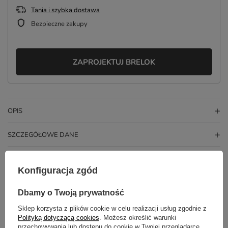
Tania i szybka dostawa
Bezpieczne zakupy
ZAPROJEKTUJ BRELOK
OPIS
SZCZEGÓŁOWE DANE
GŁÓWNE PARAMETRY
Konfiguracja zgód
OPINIE
(0)
Dbamy o Twoją prywatność
Sklep korzysta z plików cookie w celu realizacji usług zgodnie z
Polityką dotyczącą cookies
. Możesz określić warunki
Potrzebujesz pomocy? Masz pytania?
przechowywania lub dostępu do cookie w Twojej przeglądarce.