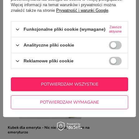
Zadaj pytanie a my odpowiemy
Więcej informacji na temat warunków i prywatności można
ZADAJ PYTANIE
niezwłocznie, najciekawsze pytania i
znaleźć także na stronie
Prywatność i warunki Google
.
odpowiedzi publikując dla innych.
Zawsze
Funkcjonalne pliki cookie (wymagane)
aktywne
NAJCZĘŚCIEJ KUPOWANE Z
TYM TOWAREM
Analityczne pliki cookie
Reklamowe pliki cookie
Niebieski kubek m
nadrukiem
29,00 zł
/
szt.
POTWIERDZAM WSZYSTKIE
POTWIERDZAM WYMAGANE
Kubek dla emeryta - Nic nie muszę - Jestem na
emeryturze