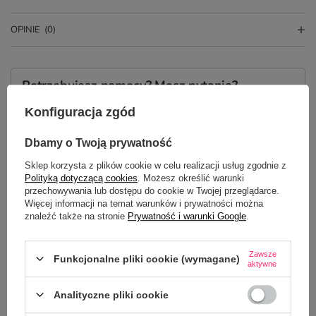
OPINIE
(0)
Potrzebujesz pomocy? Masz pytania?
Zadaj pytanie a my odpowiemy
Konfiguracja zgód
ZADAJ PYTANIE
niezwłocznie, najciekawsze pytania i
odpowiedzi publikując dla innych.
Dbamy o Twoją prywatność
Sklep korzysta z plików cookie w celu realizacji usług zgodnie z
Polityką dotyczącą cookies
. Możesz określić warunki
NAJCZĘŚCIEJ KUPOWANE Z
przechowywania lub dostępu do cookie w Twojej przeglądarce.
TYM TOWAREM
Więcej informacji na temat warunków i prywatności można
znaleźć także na stronie
Prywatność i warunki Google
.
Kubek z nadrukiem 
Komunii Świętej
Zawsze
Funkcjonalne pliki cookie (wymagane)
aktywne
22,50 zł
/
szt.
Analityczne pliki cookie