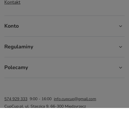
Kontakt
Konto
Regulaminy
Polecamy
574 929 333
9:00 - 16:00
info.cupcup@gmail.com
CupCup.pl
,
ul. Staszica 9
,
66-300
Międzyrzecz
W sklepie prezentujemy ceny brutto (z VAT).