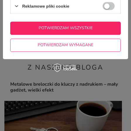
Reklamowe pliki cookie
Śmieszna podkłada pod kubek - Nie upie★dol
POTWIERDZAM WSZYSTKIE
stołu
4,99 zł
/
szt.
POTWIERDZAM WYMAGANE
Z NASZEGO BLOGA
Metalowe breloczki do kluczy z nadrukiem – mały
gadżet, wielki efekt