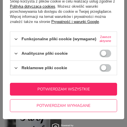
Sklep korzysta z plików cookie w celu realizacji usług zgodnie z
Polityką dotyczącą cookies
. Możesz określić warunki
OPINIE
(0)
przechowywania lub dostępu do cookie w Twojej przeglądarce.
Więcej informacji na temat warunków i prywatności można
znaleźć także na stronie
Prywatność i warunki Google
.
Potrzebujesz pomocy? Masz pytania?
Zawsze
Funkcjonalne pliki cookie (wymagane)
Zadaj pytanie a my odpowiemy
aktywne
ZADAJ PYTANIE
niezwłocznie, najciekawsze pytania i
odpowiedzi publikując dla innych.
Analityczne pliki cookie
Reklamowe pliki cookie
NAJCZĘŚCIEJ KUPOWANE Z
TYM TOWAREM
POTWIERDZAM WSZYSTKIE
POTWIERDZAM WYMAGANE