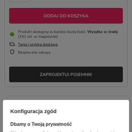
DODAJ DO KOSZYKA
Produkt dostępny w bardzo dużej ilości
Wysyłka
w środę
(141 szt. w magazynie)
Tania i szybka dostawa
Bezpieczne zakupy
ZAPROJEKTUJ POJEMNIK
OPIS
Konfiguracja zgód
SZCZEGÓŁOWE DANE
Dbamy o Twoją prywatność
GŁÓWNE PARAMETRY