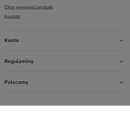
Chcę wymienić produkt
Kontakt
Konto
Regulaminy
Polecamy
574 929 333
9:00 - 16:00
info.cupcup@gmail.com
CupCup.pl
,
ul. Staszica 9
,
66-300
Międzyrzecz