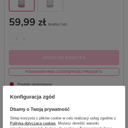
59,99 zł
brutto
/
szt.
DODAJ DO KOSZYKA
POWIADOM MNIE O DOSTĘPNOŚCI PRODUKTU
Produkt niedostępny
Bezpieczne zakupy
Konfiguracja zgód
Dbamy o Twoją prywatność
ZAPROJEKTUJ BUTELKĘ
Sklep korzysta z plików cookie w celu realizacji usług zgodnie z
Polityką dotyczącą cookies
. Możesz określić warunki