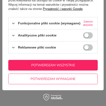
przechowywania lub dostępu do cookie w Twojej przeglądarce.
Więcej informacji na temat warunków i prywatności można
znaleźć także na stronie
Prywatność i warunki Google
.
OPIS
SZCZEGÓŁOWE DANE
Zawsze
Funkcjonalne pliki cookie (wymagane)
aktywne
GŁÓWNE PARAMETRY
Analityczne pliki cookie
OPINIE
(0)
Reklamowe pliki cookie
Potrzebujesz pomocy? Masz pytania?
POTWIERDZAM WSZYSTKIE
Zadaj pytanie a my odpowiemy
ZADAJ PYTANIE
niezwłocznie, najciekawsze pytania i
odpowiedzi publikując dla innych.
POTWIERDZAM WYMAGANE