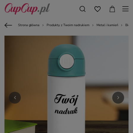
Strona główna
Produkty z Twoim nadrukiem
Metal i kamień
Bidon