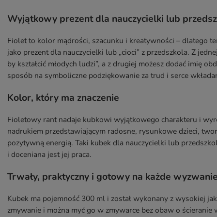
Wyjątkowy prezent dla nauczycielki lub przedsz
Fiolet to kolor mądrości, szacunku i kreatywności – dlatego 
jako prezent dla nauczycielki lub „cioci” z przedszkola. Z jedne
by kształcić młodych ludzi”, a z drugiej możesz dodać imię o
sposób na symboliczne podziękowanie za trud i serce wkładan
Kolor, który ma znaczenie
Fioletowy rant nadaje kubkowi wyjątkowego charakteru i wyr
nadrukiem przedstawiającym radosne, rysunkowe dzieci, tworz
pozytywną energią. Taki kubek dla nauczycielki lub przedszk
i doceniana jest jej praca.
Trwały, praktyczny i gotowy na każde wyzwani
Kubek ma pojemność 300 ml i został wykonany z wysokiej jak
zmywanie i można myć go w zmywarce bez obaw o ścieranie wzor