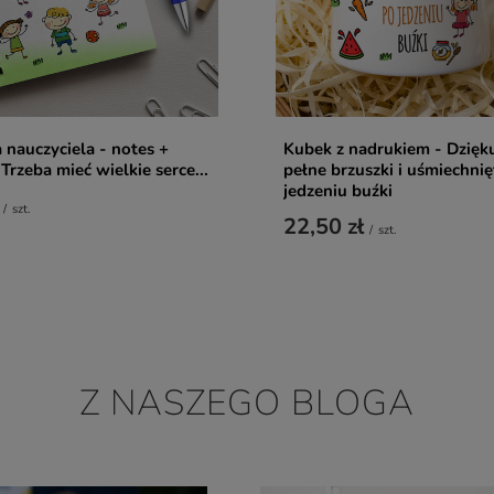
 nauczyciela - notes +
Kubek z nadrukiem - Dzięk
Trzeba mieć wielkie serce...
pełne brzuszki i uśmiechnię
jedzeniu buźki
/
szt.
22,50 zł
/
szt.
Z NASZEGO BLOGA