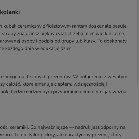
kolanki
ten kubek ceramiczny z fioletowym rantem doskonale pasuje
j strony znajdziesz piękny cytat „Trzeba mieć wielkie serce,
bdarowanej osoby i podpis od grupy lub klasy. To doskonały
e każdego dnia w edukację dzieci.
óżnia go na tle innych prezentów. W połączeniu z wesołym
y całość, która emanuje ciepłem, wdzięcznością i
olanki będzie codziennym przypomnieniem o tym, jak ważna
e
ości ceramiki. Co najważniejsze — nadruk jest odporny na
u. To nie tylko piękny, ale i praktyczny prezent, który