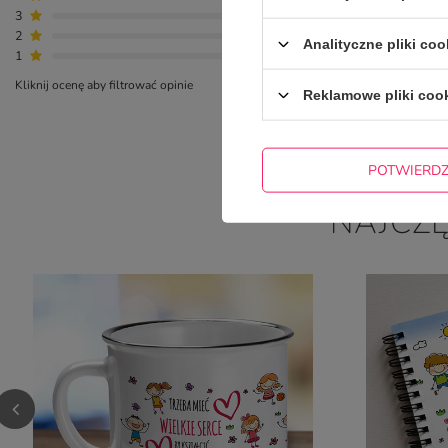
3
0
2
0
Analityczne pliki coo
1
0
Kliknij ocenę aby filtrować opinie
Reklamowe pliki coo
POTWIERD
NAJCZ