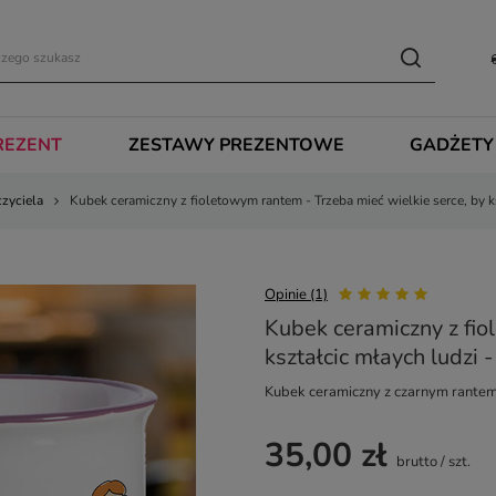
REZENT
ZESTAWY PREZENTOWE
GADŻETY
czyciela
Kubek ceramiczny z fioletowym rantem - Trzeba mieć wielkie serce, by k
Opinie (1)
Kubek ceramiczny z fio
kształcic młaych ludzi 
Kubek ceramiczny z czarnym rantem -
35,00 zł
brutto
/
szt.