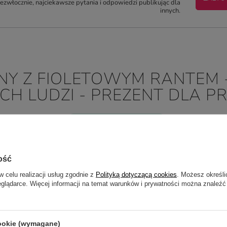
zwłocznie, najciekawsze pytania i odpowiedzi publikując dla
innych.
NY Z FIOLETOWYM RANTEM -
YCH LUDZI - PREZENT DLA 
5/5
Opinia potwierdzona zakupem
Fajny, porządny kubek, nadruk także wygląda dobrze.
2022-01-10
Grzegorz, Piekary Śląskie
ość
w celu realizacji usług zgodnie z
Polityką dotyczącą cookies
. Możesz określi
eglądarce. Więcej informacji na temat warunków i prywatności można znaleźć
cookie (wymagane)