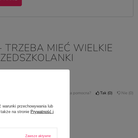
 TRZEBA MIEĆ WIELKIE
PRZEDSZKOLANKI
Czy opinia była pomocna?
Tak
0
Nie
0
ć warunki przechowywania lub
 także na stronie
Prywatność i
Zawsze aktywne