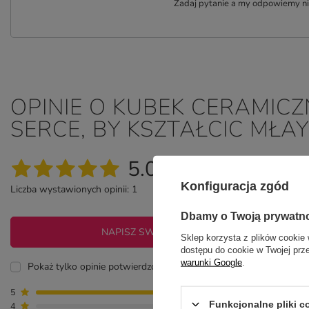
Zadaj pytanie a my odpowiemy nie
OPINIE O KUBEK CERAMICZ
SERCE, BY KSZTAŁCIC MŁA
5.00
Konfiguracja zgód
Liczba wystawionych opinii: 1
Dbamy o Twoją prywatn
NAPISZ SWOJĄ OPINIĘ
Sklep korzysta z plików cookie 
dostępu do cookie w Twojej prz
warunki Google
.
Pokaż tylko opinie potwierdzone zakupem
5
1
Funkcjonalne pliki 
4
0