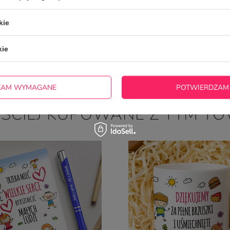
kie
kie
ZAM WYMAGANE
POTWIERDZAM
ĘŚCIEJ KUPOWANE Z TYM T