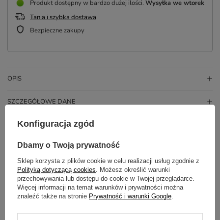
Produkt dostępny w bardzo dużej ilości
Wysyłka
we wtorek
Tania i szybka dostawa
Bezpieczne zakupy
OPIS
SZCZEGÓŁOWE DANE
Konfiguracja zgód
OPINIE
(3)
Dbamy o Twoją prywatność
Sklep korzysta z plików cookie w celu realizacji usług zgodnie z
Potrzebujesz pomocy? Masz pytania?
Polityką dotyczącą cookies
. Możesz określić warunki
Zadaj pytanie a my odpowiemy
przechowywania lub dostępu do cookie w Twojej przeglądarce.
ZADAJ PYTANIE
niezwłocznie, najciekawsze pytania i
Więcej informacji na temat warunków i prywatności można
odpowiedzi publikując dla innych.
znaleźć także na stronie
Prywatność i warunki Google
.