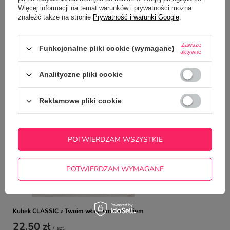
Zadaj pytanie a my odpowiemy
Więcej informacji na temat warunków i prywatności można
ZADAJ PYTANIE
niezwłocznie, najciekawsze pytania i
znaleźć także na stronie
Prywatność i warunki Google
.
odpowiedzi publikując dla innych.
Zawsze
Funkcjonalne pliki cookie (wymagane)
aktywne
NAJCZĘŚCIEJ KUPOWANE Z
TYM TOWAREM
Analityczne pliki cookie
Reklamowe pliki cookie
Śliniak Frotte z Tw
14,99 zł
/
szt.
POTWIERDZAM WSZYSTKIE
POTWIERDZAM WYMAGANE
Kubek CLASSIC z Twoim własnym nadrukiem
22,50 zł
/
szt.