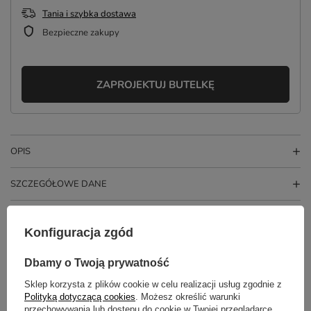
Tania i szybka dostawa
Bezpieczne zakupy
ZAPROJEKTUJ BUTELKĘ
OPIS
SZCZEGÓŁOWE DANE
GŁÓWNE PARAMETRY
Konfiguracja zgód
OPINIE
(0)
Dbamy o Twoją prywatność
Sklep korzysta z plików cookie w celu realizacji usług zgodnie z
Polityką dotyczącą cookies
. Możesz określić warunki
Potrzebujesz pomocy? Masz pytania?
przechowywania lub dostępu do cookie w Twojej przeglądarce.