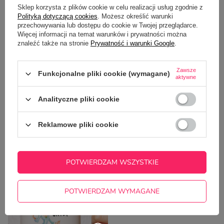
Sklep korzysta z plików cookie w celu realizacji usług zgodnie z
Polityką dotyczącą cookies
. Możesz określić warunki
przechowywania lub dostępu do cookie w Twojej przeglądarce.
Więcej informacji na temat warunków i prywatności można
znaleźć także na stronie
Prywatność i warunki Google
.
Zawsze
Funkcjonalne pliki cookie (wymagane)
Potrzebujesz pomocy? Masz pytania?
aktywne
Zadaj pytanie a my odpowiemy
ZADAJ PYTANIE
niezwłocznie, najciekawsze pytania i
Analityczne pliki cookie
odpowiedzi publikując dla innych.
Reklamowe pliki cookie
NAJCZĘŚCIEJ KUPOWANE Z
TYM TOWAREM
POTWIERDZAM WSZYSTKIE
POTWIERDZAM WYMAGANE