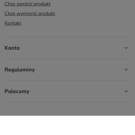
Chcę zwrócić produkt
Chcę wymienić produkt
Kontakt
Konto
Regulaminy
Polecamy
574 929 333
9:00 - 16:00
info.cupcup@gmail.com
CupCup.pl
,
ul. Staszica 9
,
66-300
Międzyrzecz