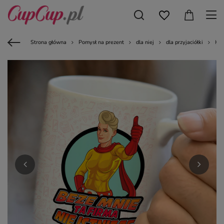
Strona główna
Pomysł na prezent
dla niej
dla przyjaciółki
Kub