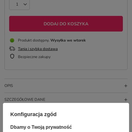
DODAJ DO KOSZYKA
Produkt dostępny
Wysyłka
we wtorek
Tania i szybka dostawa
Bezpieczne zakupy
OPIS
SZCZEGÓŁOWE DANE
OPINIE
(10)
Konfiguracja zgód
Dbamy o Twoją prywatność