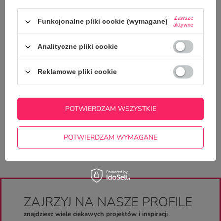
Zawsze
Funkcjonalne pliki cookie (wymagane)
aktywne
Analityczne pliki cookie
Reklamowe pliki cookie
Potrzebujesz pomocy? Masz pytania?
Zadaj pytanie a my odpowiemy
ZADAJ PYTANIE
niezwłocznie, najciekawsze pytania i
odpowiedzi publikując dla innych.
POTWIERDZAM WSZYSTKIE
POTWIERDZAM WYMAGANE
ZAJRZYJ NA NASZE PROFILE
znajdziesz wiele ciekawych projektów i inspiracji