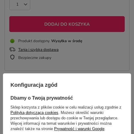
DODAJ DO KOSZYKA
Produkt dostępny
Wysyłka
w środę
Tania i szybka dostawa
Bezpieczne zakupy
Konfiguracja zgód
OPIS
Dbamy o Twoją prywatność
SZCZEGÓŁOWE DANE
Sklep korzysta z plików cookie w celu realizacji usług zgodnie z
Polityką dotyczącą cookies
. Możesz określić warunki
OPINIE
(10)
przechowywania lub dostępu do cookie w Twojej przeglądarce.
Więcej informacji na temat warunków i prywatności można
znaleźć także na stronie
Prywatność i warunki Google
.