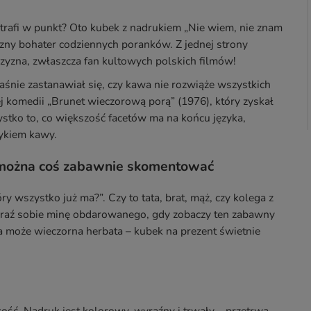
trafi w punkt? Oto kubek z nadrukiem „Nie wiem, nie znam
iczny bohater codziennych poranków. Z jednej strony
czyzna, zwłaszcza fan kultowych polskich filmów!
śnie zastanawiał się, czy kawa nie rozwiąże wszystkich
j komedii „Brunet wieczorową porą” (1976), który zyskał
stko to, co większość facetów ma na końcu języka,
łykiem kawy.
y można coś zabawnie skomentować
y wszystko już ma?”. Czy to tata, brat, mąż, czy kolega z
obraź sobie minę obdarowanego, gdy zobaczy ten zabawny
 a może wieczorna herbata – kubek na prezent świetnie