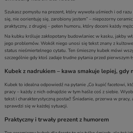
Szukasz pomysłu na prezent, który wywoła uśmiech i od razu 
się, nie oorientuję się, zarobiony jestem” – niepozorny ceram
praktyczny, z drugiej – pełen humoru, który doceni każdy męż
Na kubku króluje zakłopotany budowlaniec w kasku, jakby wła
jego problemów. Wokół niego unosi się tekst znany z kultowe
status nieśmiertelnego cytatu. Ten śmieszny kubek mówi wszy
szczególnie gdy ktoś zadaje trudne pytania przed pierwszym 
Kubek z nadrukiem – kawa smakuje lepiej, gd
Kubek to idealna odpowiedź na pytanie „Co kupić facetowi, któr
pracy – każdy z nich odnajdzie w tym haśle coś z siebie. Wy
tekst i charakterystyczną postać! Śniadanie, przerwa w pracy,
sprawdzi się w każdej sytuacji.
Praktyczny i trwały prezent z humorem