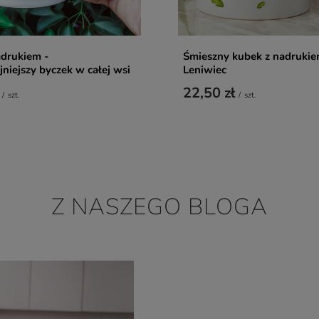
adrukiem -
Śmieszny kubek z nadrukie
jniejszy byczek w całej wsi
Leniwiec
22,50 zł
/
szt.
/
szt.
Z NASZEGO BLOGA