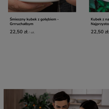
Śmieszny kubek z gołębiem -
Kubek z n
Grrruchałbym
Najprzysto
22,50 zł
22,50 zł
/
szt.