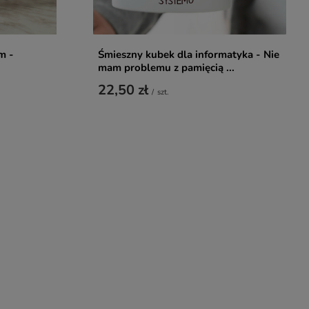
m -
Śmieszny kubek dla informatyka - Nie
mam problemu z pamięcią ...
22,50 zł
/
szt.