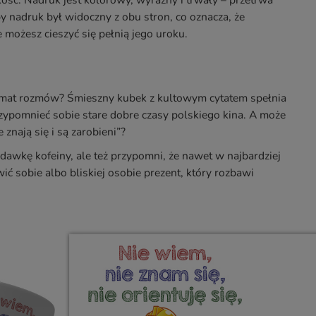
akość. Nadruk jest kolorowy, wyraźny i trwały – przetrwa
 nadruk był widoczny z obu stron, co oznacza, że
e możesz cieszyć się pełnią jego uroku.
 temat rozmów? Śmieszny kubek z kultowym cytatem spełnia
zypomnieć sobie stare dobre czasy polskiego kina. A może
e znają się i są zarobieni”?
 dawkę kofeiny, ale też przypomni, że nawet w najbardziej
ć sobie albo bliskiej osobie prezent, który rozbawi