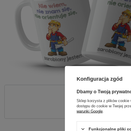
Konfiguracja zgód
Dbamy o Twoją prywatn
P
Sklep korzysta z plików cookie 
Zadaj pytanie a my odpowiemy nie
dostępu do cookie w Twojej prz
warunki Google
.
Funkcjonalne pliki 