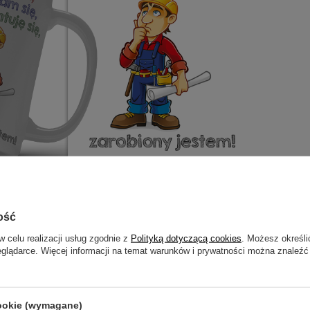
ość
otrzebujesz pomocy? Masz pytania?
w celu realizacji usług zgodnie z
Polityką dotyczącą cookies
. Możesz określi
ZADAJ
zwłocznie, najciekawsze pytania i odpowiedzi publikując dla
eglądarce. Więcej informacji na temat warunków i prywatności można znaleźć
innych.
cookie (wymagane)