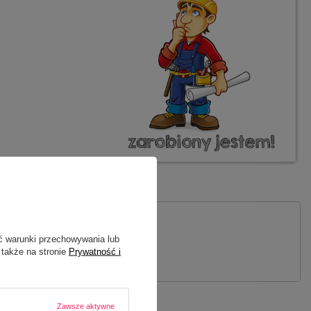
ć warunki przechowywania lub
 PYTANIE
 także na stronie
Prywatność i
Zawsze aktywne