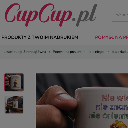
PRODUKTY Z TWOIM NADRUKIEM
POMYSŁ NA P
Jesteś tutaj:
Strona główna
Pomysł na prezent
dla niego
dla dziadk