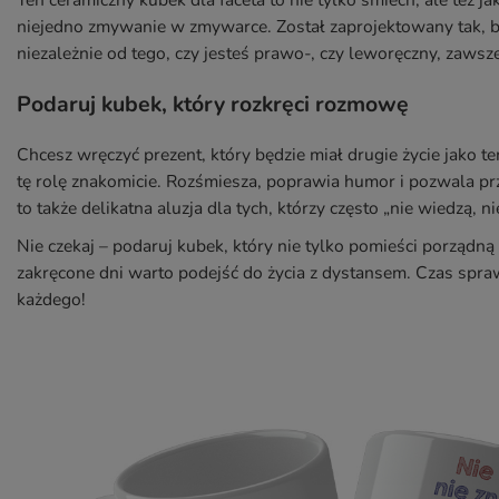
Ten ceramiczny kubek dla faceta to nie tylko śmiech, ale też j
niejedno zmywanie w zmywarce. Został zaprojektowany tak, by
niezależnie od tego, czy jesteś prawo-, czy leworęczny, zawsz
Podaruj kubek, który rozkręci rozmowę
Chcesz wręczyć prezent, który będzie miał drugie życie jako
tę rolę znakomicie. Rozśmiesza, poprawia humor i pozwala pr
to także delikatna aluzja dla tych, którzy często „nie wiedzą, ni
Nie czekaj – podaruj kubek, który nie tylko pomieści porządną
zakręcone dni warto podejść do życia z dystansem. Czas sprawi
każdego!