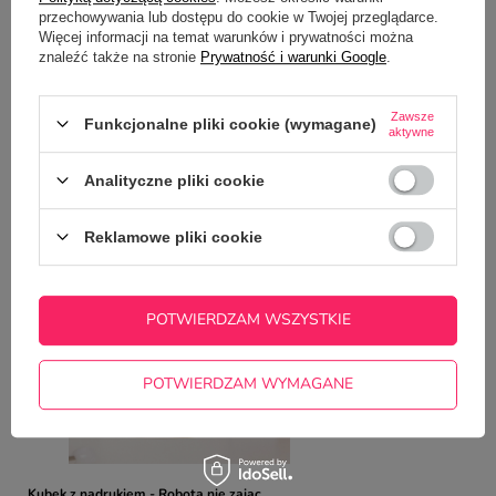
przechowywania lub dostępu do cookie w Twojej przeglądarce.
Potrzebujesz pomocy? Masz pytania?
Więcej informacji na temat warunków i prywatności można
Zadaj pytanie a my odpowiemy
znaleźć także na stronie
Prywatność i warunki Google
.
ZADAJ PYTANIE
niezwłocznie, najciekawsze pytania i
odpowiedzi publikując dla innych.
Zawsze
Funkcjonalne pliki cookie (wymagane)
aktywne
NAJCZĘŚCIEJ KUPOWANE Z
Analityczne pliki cookie
TYM TOWAREM
Reklamowe pliki cookie
Kubek do pracy dla
firma nie istnieje
22,50 zł
POTWIERDZAM WSZYSTKIE
/
szt.
POTWIERDZAM WYMAGANE
Kubek z nadrukiem - Robota nie zając