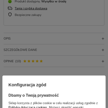
Produkt dostępny
Wysyłka
w środę
Tania i szybka dostawa
Bezpieczne zakupy
OPIS
SZCZEGÓŁOWE DANE
OPINIE
(10)
Konfiguracja zgód
Dbamy o Twoją prywatność
Sklep korzysta z plików cookie w celu realizacji usług zgodnie z
Polityką dotyczącą cookies
. Możesz określić warunki