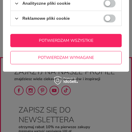
Analityczne pliki cookie
Zadaj pytanie a my odpowiemy
ZADAJ PYTANIE
niezwłocznie, najciekawsze pytania i
odpowiedzi publikując dla innych.
Reklamowe pliki cookie
POTWIERDZAM WSZYSTKIE
POTWIERDZAM WYMAGANE
ZAJRZYJ NA NASZE PROFILE
znajdziesz wiele ciekawych projektów i inspiracji
ZAPISZ SIĘ DO
NEWSLETTERA
otrzymaj rabat 10% na pierwsze zakupy
/minimalna wartość zamówienia 100 zł/