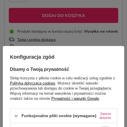
DODAJ DO KOSZYKA
Produkt dostępny w bardzo dużej ilości
Wysyłka
we wtorek
Tania i szybka dostawa
Bezpieczne zakupy
Konfiguracja zgód
Dbamy o Twoją prywatność
OPIS
Sklep korzysta z plików cookie w celu realizacji usług zgodnie z
Polityką dotyczącą cookies
. Możesz określić warunki
SZCZEGÓŁOWE DANE
przechowywania lub dostępu do cookie w Twojej przeglądarce.
Więcej informacji na temat warunków i prywatności można
znaleźć także na stronie
Prywatność i warunki Google
.
OPINIE
(1)
Zawsze
Funkcjonalne pliki cookie (wymagane)
aktywne
Potrzebujesz pomocy? Masz pytania?