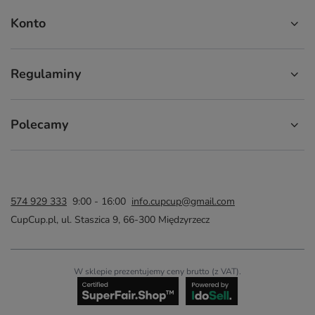
Konto
Regulaminy
Polecamy
574 929 333
9:00 - 16:00
info.cupcup@gmail.com
CupCup.pl
,
ul. Staszica 9
,
66-300
Międzyrzecz
W sklepie prezentujemy ceny brutto (z VAT).