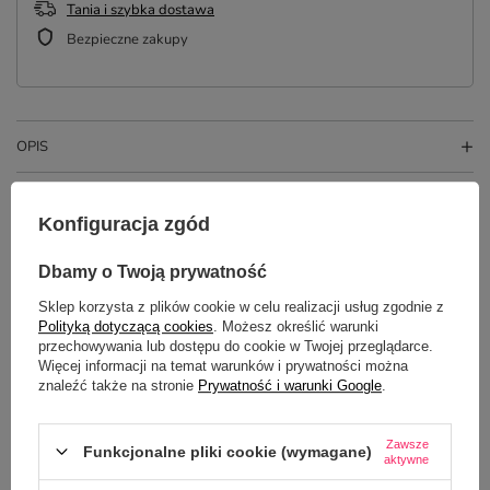
Tania i szybka dostawa
Bezpieczne zakupy
OPIS
SZCZEGÓŁOWE DANE
Konfiguracja zgód
OPINIE
(10)
Dbamy o Twoją prywatność
Sklep korzysta z plików cookie w celu realizacji usług zgodnie z
Polityką dotyczącą cookies
. Możesz określić warunki
przechowywania lub dostępu do cookie w Twojej przeglądarce.
Więcej informacji na temat warunków i prywatności można
znaleźć także na stronie
Prywatność i warunki Google
.
Zawsze
Funkcjonalne pliki cookie (wymagane)
aktywne
Potrzebujesz pomocy? Masz pytania?