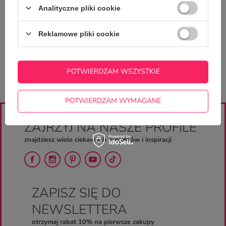
Analityczne pliki cookie
Zadaj pytanie a my odpowiemy
ZADAJ PYTANIE
niezwłocznie, najciekawsze pytania i
odpowiedzi publikując dla innych.
Reklamowe pliki cookie
POTWIERDZAM WSZYSTKIE
POTWIERDZAM WYMAGANE
ZAJRZYJ NA NASZE PROFILE
znajdziesz wiele ciekawych projektów i inspiracji
ZAPISZ SIĘ DO
NEWSLETTERA
otrzymaj rabat 10% na pierwsze zakupy