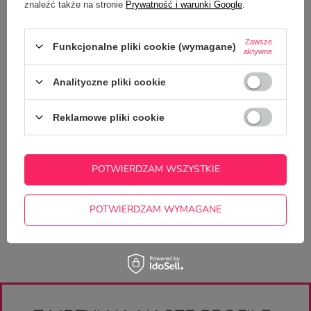
znaleźć także na stronie
Prywatność i warunki Google
.
Zawsze
Funkcjonalne pliki cookie (wymagane)
aktywne
Analityczne pliki cookie
Reklamowe pliki cookie
Potrzebujesz pomocy? Masz pytania?
Zadaj pytanie a my odpowiemy
ZADAJ PYTANIE
POTWIERDZAM WSZYSTKIE
niezwłocznie, najciekawsze pytania i
odpowiedzi publikując dla innych.
POTWIERDZAM WYMAGANE