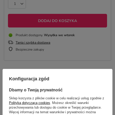
DODAJ DO KOSZYKA
Produkt dostępny
Wysyłka
we wtorek
Tania i szybka dostawa
Bezpieczne zakupy
OPIS
Konfiguracja zgód
SZCZEGÓŁOWE DANE
Dbamy o Twoją prywatność
Sklep korzysta z plików cookie w celu realizacji usług zgodnie z
GŁÓWNE PARAMETRY
Polityką dotyczącą cookies
. Możesz określić warunki
przechowywania lub dostępu do cookie w Twojej przeglądarce.
OPINIE
(10)
Więcej informacji na temat warunków i prywatności można