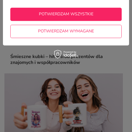
znam się, nie orientuję się, zarobiony jestem
22,50 zł
POTWIERDZAM WSZYSTKIE
/
szt.
POTWIERDZAM WYMAGANE
Z NASZEGO BLOGA
Śmieszne kubki – hit wśród prezentów dla
znajomych i współpracowników