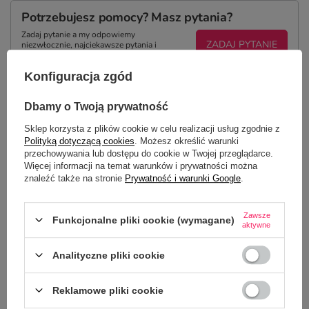
Potrzebujesz pomocy? Masz pytania?
Zadaj pytanie a my odpowiemy
ZADAJ PYTANIE
niezwłocznie, najciekawsze pytania i
odpowiedzi publikując dla innych.
Konfiguracja zgód
Dbamy o Twoją prywatność
NAJCZĘŚCIEJ KUPOWANE Z
TYM TOWAREM
Sklep korzysta z plików cookie w celu realizacji usług zgodnie z
Polityką dotyczącą cookies
. Możesz określić warunki
przechowywania lub dostępu do cookie w Twojej przeglądarce.
Więcej informacji na temat warunków i prywatności można
Kubek CLASSIC z T
znaleźć także na stronie
Prywatność i warunki Google
.
22,50 zł
/
szt.
Zawsze
Funkcjonalne pliki cookie (wymagane)
aktywne
Analityczne pliki cookie
Reklamowe pliki cookie
Śmieszny kubek z nadrukiem - Nie wiem, nie