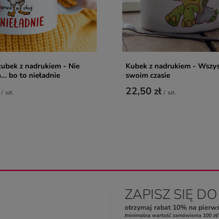
ubek z nadrukiem - Nie
Kubek z nadrukiem - Wszy
.. bo to nieładnie
swoim czasie
22,50 zł
/
szt.
/
szt.
ZAPISZ SIĘ D
otrzymaj rabat 10% na pierw
/minimalna wartość zamówienia 100 zł/