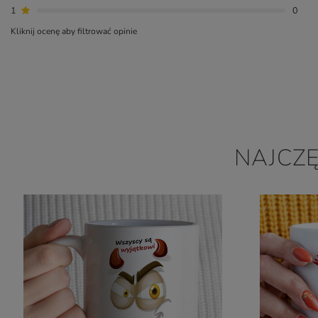
1
0
Kliknij ocenę aby filtrować opinie
NAJCZ