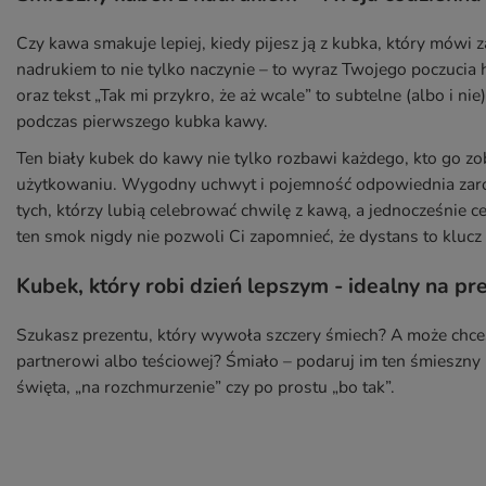
Czy kawa smakuje lepiej, kiedy pijesz ją z kubka, który mówi 
nadrukiem to nie tylko naczynie – to wyraz Twojego poczuci
oraz tekst „Tak mi przykro, że aż wcale” to subtelne (albo i ni
podczas pierwszego kubka kawy.
Ten biały kubek do kawy nie tylko rozbawi każdego, kto go z
użytkowaniu. Wygodny uchwyt i pojemność odpowiednia zarówn
tych, którzy lubią celebrować chwilę z kawą, a jednocześnie
ten smok nigdy nie pozwoli Ci zapomnieć, że dystans to klucz
Kubek, który robi dzień lepszym - idealny na pr
Szukasz prezentu, który wywoła szczery śmiech? A może chc
partnerowi albo teściowej? Śmiało – podaruj im ten śmieszny 
święta, „na rozchmurzenie” czy po prostu „bo tak”.