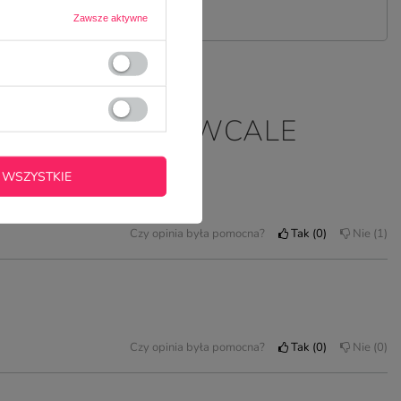
Zawsze aktywne
RZYKRO, ŻE AŻ WCALE
 WSZYSTKIE
Czy opinia była pomocna?
Tak
0
Nie
1
Czy opinia była pomocna?
Tak
0
Nie
0