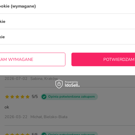
innych.
cookie (wymagane)
kie
kie
KUBEK DO KAWY - TAK MI P
5/5
Opinia potwierdzona zakupem
ZAM WYMAGANE
POTWIERDZAM
SUPER wykonanie, szybka wysyłka!
2026-07-02
Sabina, Kraków
5/5
Opinia potwierdzona zakupem
ok
2026-03-22
Michał, Bielsko-Biała
5/5
Opinia potwierdzona zakupem