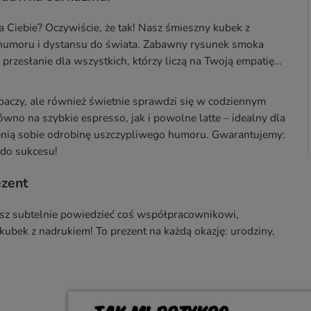
za Ciebie? Oczywiście, że tak! Nasz śmieszny kubek z
a humoru i dystansu do świata. Zabawny rysunek smoka
e) przesłanie dla wszystkich, którzy liczą na Twoją empatię…
obaczy, ale również świetnie sprawdzi się w codziennym
o na szybkie espresso, jak i powolne latte – idealny dla
 cenią sobie odrobinę uszczypliwego humoru. Gwarantujemy:
 do sukcesu!
ezent
esz subtelnie powiedzieć coś współpracownikowi,
kubek z nadrukiem! To prezent na każdą okazję: urodziny,