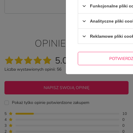
Funkcjonalne pliki 
Analityczne pliki coo
Reklamowe pliki coo
OPINIE O ŚMIESZNY 
5.00
POTWIERD
Liczba wystawionych opinii: 56
NAPISZ SWOJĄ OPINIĘ
Pokaż tylko opinie potwierdzone zakupem
5
10
4
0
3
0
2
0