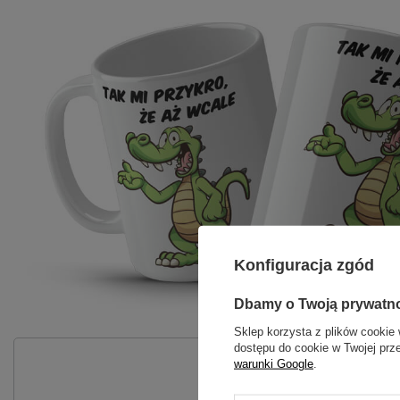
Konfiguracja zgód
Dbamy o Twoją prywatn
Sklep korzysta z plików cookie 
dostępu do cookie w Twojej prz
warunki Google
.
P
Zadaj pytanie a my odpowiemy nie