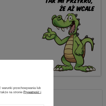
ć warunki przechowywania lub
 także na stronie
Prywatność i
 PYTANIE