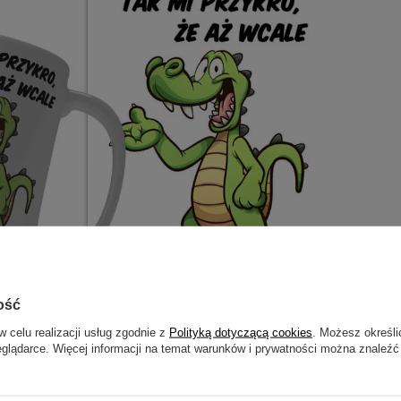
ość
w celu realizacji usług zgodnie z
Polityką dotyczącą cookies
. Możesz określi
eglądarce. Więcej informacji na temat warunków i prywatności można znaleźć
otrzebujesz pomocy? Masz pytania?
ZADAJ
zwłocznie, najciekawsze pytania i odpowiedzi publikując dla