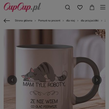
Strona główna
Pomysł na prezent
dla niej
dla przyjaciółki
Zab