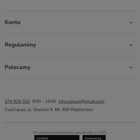
Konto
Regulaminy
Polecamy
574 929 333
9:00 - 16:00
info.cupcup@gmail.com
CupCup.pl
,
ul. Staszica 9
,
66-300
Międzyrzecz
W sklepie prezentujemy ceny brutto (z VAT).