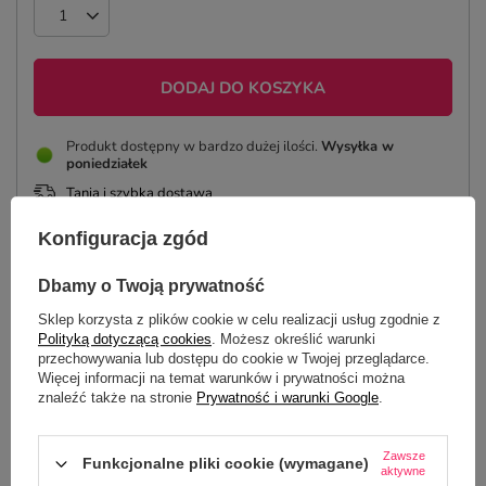
DODAJ DO KOSZYKA
Produkt dostępny w bardzo dużej ilości
Wysyłka
w
poniedziałek
Tania i szybka dostawa
Bezpieczne zakupy
Konfiguracja zgód
Dbamy o Twoją prywatność
Sklep korzysta z plików cookie w celu realizacji usług zgodnie z
OPIS
Polityką dotyczącą cookies
. Możesz określić warunki
przechowywania lub dostępu do cookie w Twojej przeglądarce.
SZCZEGÓŁOWE DANE
Więcej informacji na temat warunków i prywatności można
znaleźć także na stronie
Prywatność i warunki Google
.
OPINIE
(3)
Zawsze
Funkcjonalne pliki cookie (wymagane)
aktywne