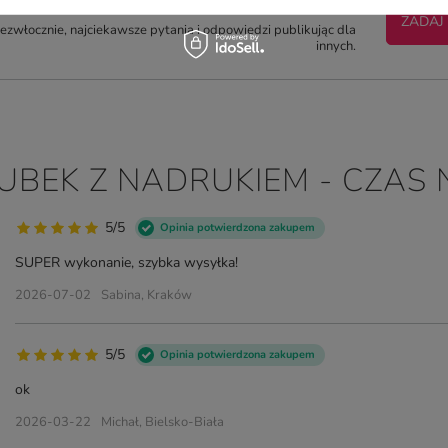
otrzebujesz pomocy? Masz pytania?
ZADAJ
zwłocznie, najciekawsze pytania i odpowiedzi publikując dla
innych.
KUBEK Z NADRUKIEM - CZAS 
5/5
Opinia potwierdzona zakupem
SUPER wykonanie, szybka wysyłka!
2026-07-02
Sabina, Kraków
5/5
Opinia potwierdzona zakupem
ok
2026-03-22
Michał, Bielsko-Biała