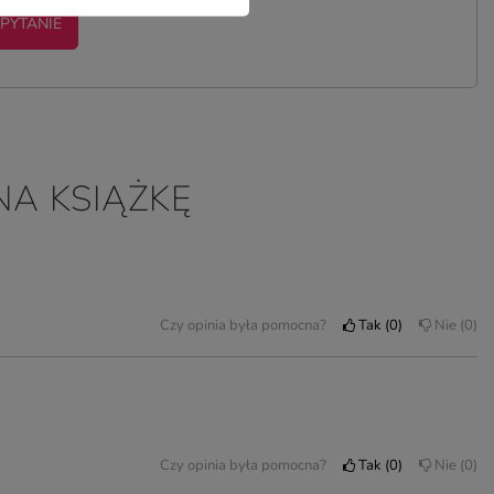
 PYTANIE
NA KSIĄŻKĘ
Czy opinia była pomocna?
Tak
0
Nie
0
Czy opinia była pomocna?
Tak
0
Nie
0