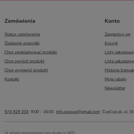
Zamówienia
Konto
Status zamówienia
Zarejestruj się
Śledzenie przesyłki
Koszyk
Chcę zareklamować produkt
Listy zakupowe
Chcę zwrócić produkt
Lista zakupion
Chcę wymienić produkt
Historia transak
Kontakt
Moje rabaty
Newsletter
574 929 333
9:00 - 16:00
info.cupcup@gmail.com
CupCup.pl
,
ul. S
W sklepie prezentujemy ceny brutto (z VAT).