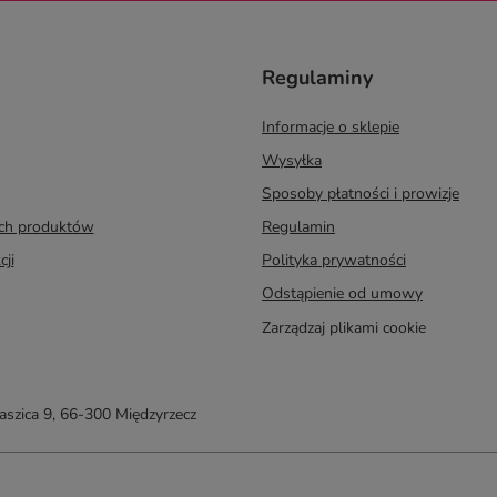
Regulaminy
Informacje o sklepie
Wysyłka
Sposoby płatności i prowizje
ych produktów
Regulamin
cji
Polityka prywatności
Odstąpienie od umowy
Zarządzaj plikami cookie
taszica 9
,
66-300
Międzyrzecz