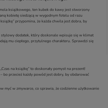
 mola książkowego, ten kubek do kawy jest stworzony
taną kobietę siedzącą w wygodnym fotelu od razu
siążkę” przypomina, że każda chwila jest dobra, by
ż stylowy dodatek, który doskonale wpisuje się w klimat
dają mu ciepłego, przytulnego charakteru. Sprawdzi się
 „Czas na książkę” to doskonały pomysł na prezent!
i – bo przecież każdy powód jest dobry, by obdarować
obaw myć w zmywarce, co sprawia, że codzienne użytkowanie