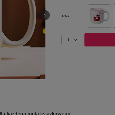
Kolor
 dla każdego mola książkowego!