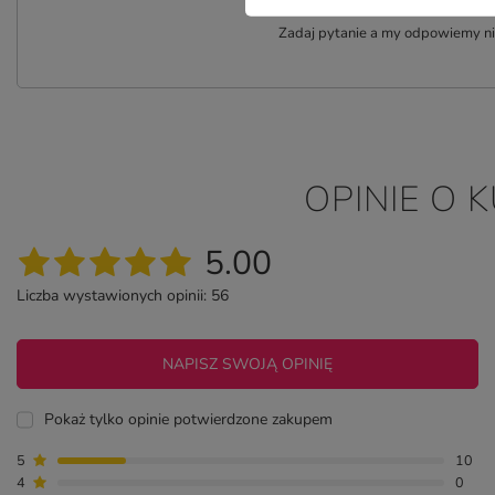
P
Zadaj pytanie a my odpowiemy nie
OPINIE O 
5.00
Liczba wystawionych opinii: 56
NAPISZ SWOJĄ OPINIĘ
Pokaż tylko opinie potwierdzone zakupem
5
10
4
0