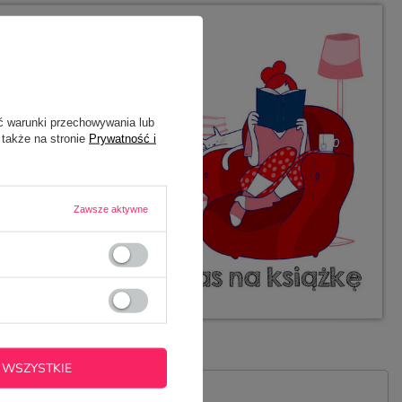
ć warunki przechowywania lub
 także na stronie
Prywatność i
Zawsze aktywne
 WSZYSTKIE