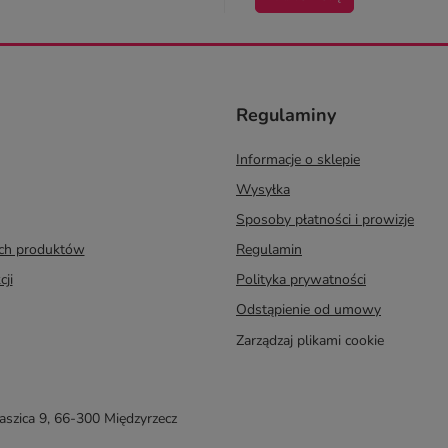
Regulaminy
Informacje o sklepie
Wysyłka
Sposoby płatności i prowizje
ych produktów
Regulamin
cji
Polityka prywatności
Odstąpienie od umowy
Zarządzaj plikami cookie
taszica 9
,
66-300
Międzyrzecz