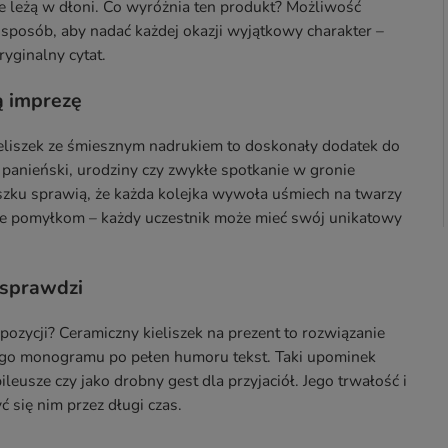
le leżą w dłoni. Co wyróżnia ten produkt? Możliwość
posób, aby nadać każdej okazji wyjątkowy charakter –
ryginalny cytat.
ą imprezę
Kieliszek ze śmiesznym nadrukiem to doskonały dodatek do
r panieński, urodziny czy zwykłe spotkanie w gronie
szku sprawią, że każda kolejka wywoła uśmiech na twarzy
ie pomyłkom – każdy uczestnik może mieć swój unikatowy
ę sprawdzi
pozycji? Ceramiczny kieliszek na prezent to rozwiązanie
iego monogramu po pełen humoru tekst. Taki upominek
leusze czy jako drobny gest dla przyjaciół. Jego trwałość i
 się nim przez długi czas.