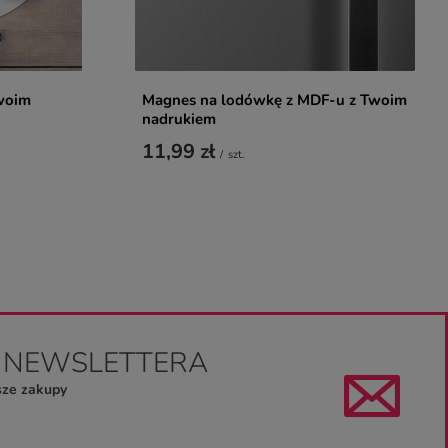
woim
Magnes na lodówkę z MDF-u z Twoim
nadrukiem
11,99 zł
/
szt.
O NEWSLETTERA
sze zakupy