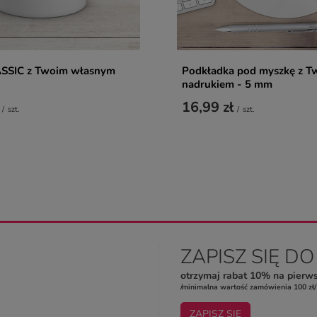
SSIC z Twoim własnym
Podkładka pod myszkę z T
nadrukiem - 5 mm
16,99 zł
/
szt.
/
szt.
ZAPISZ SIĘ D
otrzymaj rabat 10% na pierw
/minimalna wartość zamówienia 100 zł/
ZAPISZ SIĘ