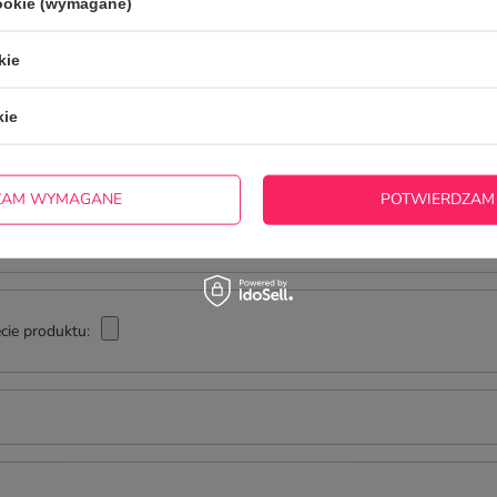
cookie (wymagane)
NAPISZ SWOJĄ OPINIĘ
kie
Twoja ocena:
5/5
kie
ZAM WYMAGANE
POTWIERDZAM
cie produktu: