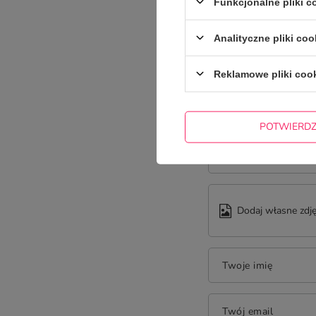
Funkcjonalne pliki 
Analityczne pliki coo
Reklamowe pliki coo
Treść twojej opinii
POTWIERD
Dodaj własne zdję
Twoje imię
Twój email