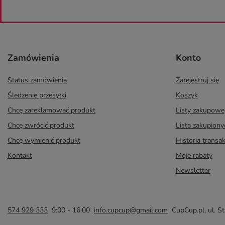
Zamówienia
Konto
Status zamówienia
Zarejestruj się
Śledzenie przesyłki
Koszyk
Chcę zareklamować produkt
Listy zakupowe
Chcę zwrócić produkt
Lista zakupion
Chcę wymienić produkt
Historia transak
Kontakt
Moje rabaty
Newsletter
574 929 333
9:00 - 16:00
info.cupcup@gmail.com
CupCup.pl
,
ul. S