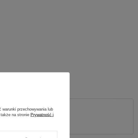
ć warunki przechowywania lub
 także na stronie
Prywatność i
 PYTANIE