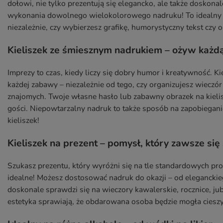
dołowi, nie tylko prezentują się elegancko, ale także doskona
wykonania dowolnego wielokolorowego nadruku! To idealny s
niezależnie, czy wybierzesz grafikę, humorystyczny tekst czy o
Kieliszek ze śmiesznym nadrukiem – ożyw każd
Imprezy to czas, kiedy liczy się dobry humor i kreatywność. 
każdej zabawy – niezależnie od tego, czy organizujesz wieczó
znajomych. Twoje własne hasło lub zabawny obrazek na kieli
gości. Niepowtarzalny nadruk to także sposób na zapobiegan
kieliszek!
Kieliszek na prezent – pomysł, który zawsze si
Szukasz prezentu, który wyróżni się na tle standardowych pro
idealne! Możesz dostosować nadruk do okazji – od eleganck
doskonale sprawdzi się na wieczory kawalerskie, rocznice, jubi
estetyka sprawiają, że obdarowana osoba będzie mogła cieszyć