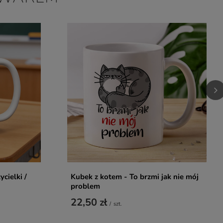
cielki /
Kubek z kotem - To brzmi jak nie mój
problem
22,50 zł
/
szt.