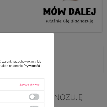
 PYTANIE
ć warunki przechowywania lub
 także na stronie
Prywatność i
Zawsze aktywne
ŚNIE CIĘ DIAGNOZUJĘ