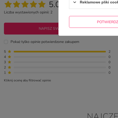
5.00
Reklamowe pliki coo
Liczba wystawionych opinii: 2
POTWIERD
NAPISZ SWOJĄ OPINIĘ
Pokaż tylko opinie potwierdzone zakupem
5
2
4
0
3
0
2
0
1
0
Kliknij ocenę aby filtrować opinie
NAJCZ