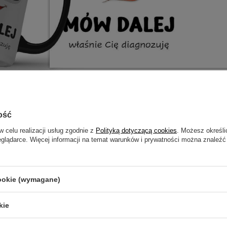
otrzebujesz pomocy? Masz pytania?
ość
ZADAJ
zwłocznie, najciekawsze pytania i odpowiedzi publikując dla
w celu realizacji usług zgodnie z
Polityką dotyczącą cookies
. Możesz określi
innych.
eglądarce. Więcej informacji na temat warunków i prywatności można znaleźć
cookie (wymagane)
ADRUKIEM - MÓW DALEJ, WŁA
kie