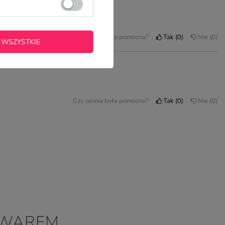
Czy opinia była pomocna?
Tak
0
Nie
0
 WSZYSTKIE
Czy opinia była pomocna?
Tak
0
Nie
0
OWAREM