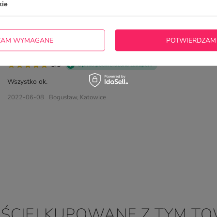
5/5
Opinia potwierdzona zakupem
kie
SUPER Kupiony na prezent. Spodobał się.
2024-08-30
Renata, Siedliska- Bogusz
ZAM WYMAGANE
POTWIERDZAM
5/5
Opinia potwierdzona zakupem
Wszystko ok.
2022-06-08
Bogusław, Katowice
ĘŚCIEJ KUPOWANE Z TYM T