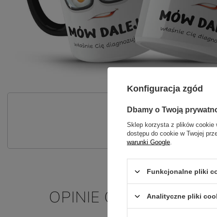
Konfiguracja zgód
P
Dbamy o Twoją prywatn
Zadaj pytanie a my odpowiemy nie
Sklep korzysta z plików cookie 
dostępu do cookie w Twojej prz
warunki Google
.
Funkcjonalne pliki 
OPINIE O KUBEK Z N
Analityczne pliki coo