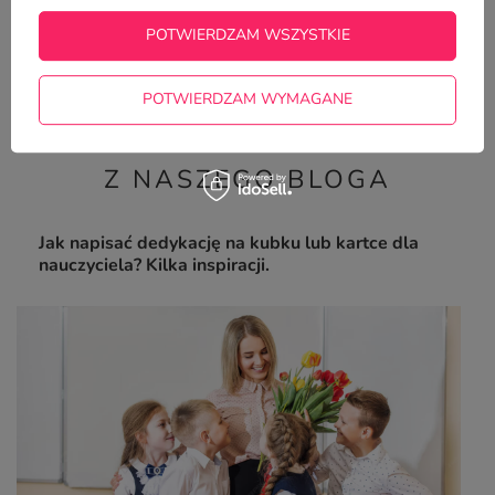
Kubek z nadrukiem - Najlepsza wychowawczyni
POTWIERDZAM WSZYSTKIE
Prezent na Dzień Nauczyciela
22,50 zł
/
szt.
POTWIERDZAM WYMAGANE
Z NASZEGO BLOGA
Jak napisać dedykację na kubku lub kartce dla
nauczyciela? Kilka inspiracji.