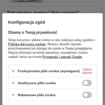
Potrzebujesz pomocy? Masz pytania?
Zadaj pytanie a my odpowiemy
ZADAJ PYTANIE
niezwłocznie, najciekawsze pytania i
Konfiguracja zgód
odpowiedzi publikując dla innych.
Dbamy o Twoją prywatność
Sklep korzysta z plików cookie w celu realizacji usług zgodnie z
NAJCZĘŚCIEJ KUPOWANE Z
Polityką dotyczącą cookies
. Możesz określić warunki
przechowywania lub dostępu do cookie w Twojej przeglądarce.
TYM TOWAREM
Więcej informacji na temat warunków i prywatności można
znaleźć także na stronie
Prywatność i warunki Google
.
Kubek z nadrukiem 
zrobię z Was ludzi, 
Zawsze
Funkcjonalne pliki cookie (wymagane)
aktywne
22,50 zł
/
szt.
Analityczne pliki cookie
Reklamowe pliki cookie