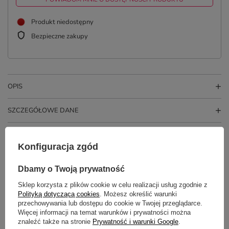
Produkt niedostępny
Bezpieczne zakupy
OPIS
SZCZEGÓŁOWE DANE
OPINIE
(1)
Konfiguracja zgód
Dbamy o Twoją prywatność
Potrzebujesz pomocy? Masz pytania?
Sklep korzysta z plików cookie w celu realizacji usług zgodnie z
Zadaj pytanie a my odpowiemy
Polityką dotyczącą cookies
. Możesz określić warunki
ZADAJ PYTANIE
niezwłocznie, najciekawsze pytania i
odpowiedzi publikując dla innych.
przechowywania lub dostępu do cookie w Twojej przeglądarce.
Więcej informacji na temat warunków i prywatności można
znaleźć także na stronie
Prywatność i warunki Google
.