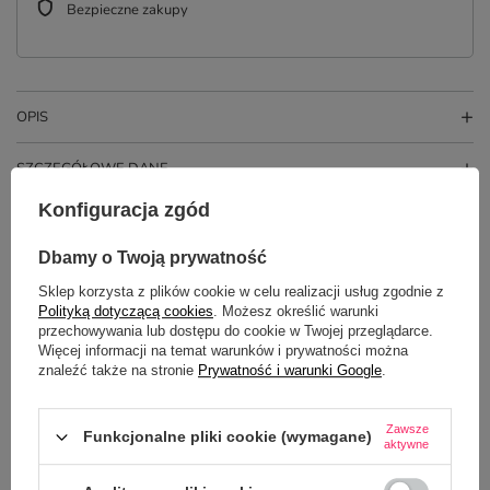
Bezpieczne zakupy
OPIS
SZCZEGÓŁOWE DANE
Konfiguracja zgód
OPINIE
(0)
Dbamy o Twoją prywatność
Sklep korzysta z plików cookie w celu realizacji usług zgodnie z
Polityką dotyczącą cookies
. Możesz określić warunki
przechowywania lub dostępu do cookie w Twojej przeglądarce.
Więcej informacji na temat warunków i prywatności można
znaleźć także na stronie
Prywatność i warunki Google
.
Zawsze
Funkcjonalne pliki cookie (wymagane)
aktywne
Potrzebujesz pomocy? Masz pytania?
Zadaj pytanie a my odpowiemy