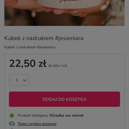
Kubek z nadrukiem #jesieniara
Kubek z nadrukiem #jesieniara
22,50 zł
brutto
/
szt.
DODAJ DO KOSZYKA
Produkt dostępny
Wysyłka
we wtorek
Tania i szybka dostawa