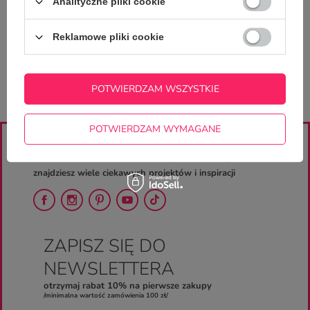
Analityczne pliki cookie
ZADAJ PYTANIE
niezwłocznie, najciekawsze pytania i
odpowiedzi publikując dla innych.
Reklamowe pliki cookie
POTWIERDZAM WSZYSTKIE
POTWIERDZAM WYMAGANE
ZAJRZYJ NA NASZE PROFILE
znajdziesz wiele ciekawych projektów i inspiracji
ZAPISZ SIĘ DO
NEWSLETTERA
otrzymaj rabat 10% na pierwsze zakupy
/minimalna wartość zamówienia 100 zł/