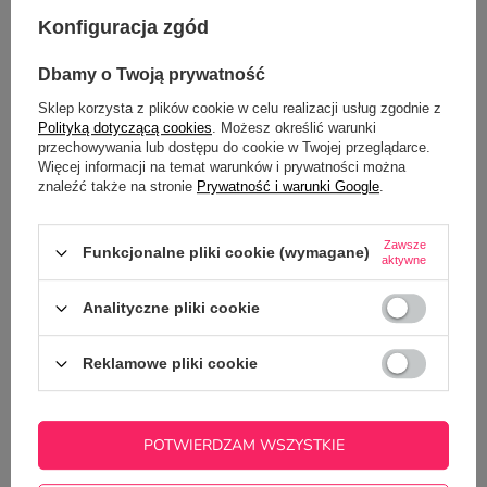
Konfiguracja zgód
OPINIE
(0)
Dbamy o Twoją prywatność
Sklep korzysta z plików cookie w celu realizacji usług zgodnie z
Potrzebujesz pomocy? Masz pytania?
Polityką dotyczącą cookies
. Możesz określić warunki
przechowywania lub dostępu do cookie w Twojej przeglądarce.
Zadaj pytanie a my odpowiemy
Więcej informacji na temat warunków i prywatności można
ZADAJ PYTANIE
niezwłocznie, najciekawsze pytania i
znaleźć także na stronie
Prywatność i warunki Google
.
odpowiedzi publikując dla innych.
Zawsze
Funkcjonalne pliki cookie (wymagane)
aktywne
Z NASZEGO BLOGA
Analityczne pliki cookie
Upominek, wyróżnienie czy pamiątka? 3
Reklamowe pliki cookie
personalizowane produkty, które robią wrażenie
POTWIERDZAM WSZYSTKIE