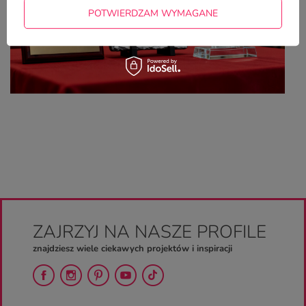
POTWIERDZAM WYMAGANE
ZAJRZYJ NA NASZE PROFILE
znajdziesz wiele ciekawych projektów i inspiracji