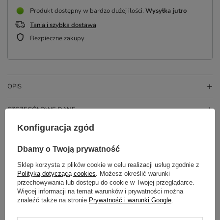
Produkt dostępny w bardzo dużej ilości
Wysyłka
jutro
Tania i szybka dostawa
Bezpieczne zakupy
OPIS
SZCZEGÓŁOWE DANE
Konfiguracja zgód
OPINIE
(3)
Dbamy o Twoją prywatność
Sklep korzysta z plików cookie w celu realizacji usług zgodnie z
Potrzebujesz pomocy? Masz pytania?
Polityką dotyczącą cookies
. Możesz określić warunki
przechowywania lub dostępu do cookie w Twojej przeglądarce.
Zadaj pytanie a my odpowiemy
ZADAJ PYTANIE
niezwłocznie, najciekawsze pytania i
Więcej informacji na temat warunków i prywatności można
odpowiedzi publikując dla innych.
znaleźć także na stronie
Prywatność i warunki Google
.