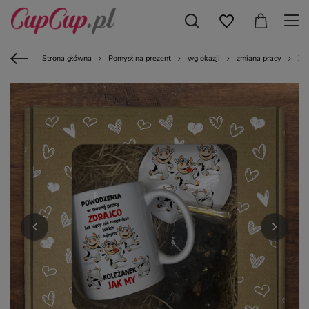
Strona główna
Pomysł na prezent
wg okazji
zmiana pracy
Zes