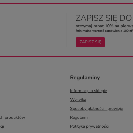
ZAPISZ SIĘ D
otrzymaj rabat 10% na pierw
/minimalna wartość zamówienia 100 zł/
ZAPISZ SIĘ
Regulaminy
Informacje o sklepie
Wysyłka
Sposoby płatności i prowizje
ych produktów
Regulamin
cji
Polityka prywatności