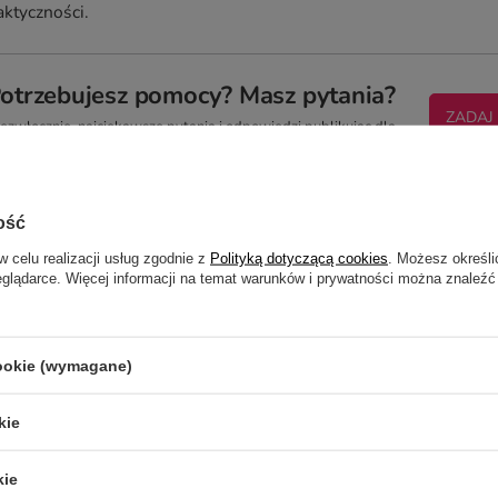
aktyczności.
otrzebujesz pomocy? Masz pytania?
ZADAJ
zwłocznie, najciekawsze pytania i odpowiedzi publikując dla
innych.
ość
NAPISZ SWOJĄ OPINIĘ
w celu realizacji usług zgodnie z
Polityką dotyczącą cookies
. Możesz określi
eglądarce. Więcej informacji na temat warunków i prywatności można znaleźć
Twoja ocena:
5/5
cookie (wymagane)
kie
kie