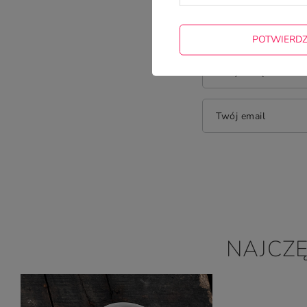
Dodaj własne zdję
POTWIERD
Twoje imię
Twój email
NAJCZ