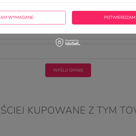
cie produktu:
ZAM WYMAGANE
POTWIERDZAM
WYŚLIJ OPINIĘ
ĘŚCIEJ KUPOWANE Z TYM T