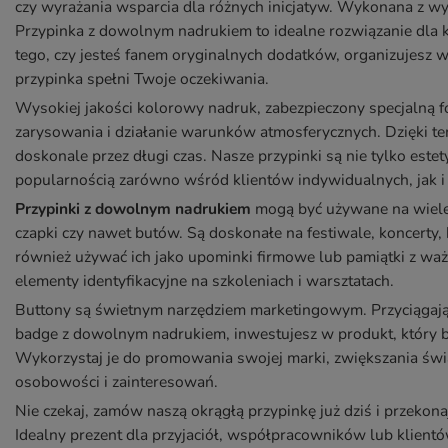
czy wyrażania wsparcia dla różnych inicjatyw. Wykonana z wys
Przypinka z dowolnym nadrukiem to idealne rozwiązanie dla k
tego, czy jesteś fanem oryginalnych dodatków, organizujesz 
przypinka spełni Twoje oczekiwania.
Wysokiej jakości kolorowy nadruk, zabezpieczony specjalną fo
zarysowania i działanie warunków atmosferycznych. Dzięki te
doskonale przez długi czas. Nasze przypinki są nie tylko estety
popularnością zarówno wśród klientów indywidualnych, jak i 
Przypinki z dowolnym nadrukiem
mogą być używane na wiele s
czapki czy nawet butów. Są doskonałe na festiwale, koncerty,
również używać ich jako upominki firmowe lub pamiątki z waż
elementy identyfikacyjne na szkoleniach i warsztatach.
Buttony są świetnym narzędziem marketingowym. Przyciągają 
badge z dowolnym nadrukiem, inwestujesz w produkt, który będz
Wykorzystaj je do promowania swojej marki, zwiększania świ
osobowości i zainteresowań.
Nie czekaj, zamów naszą okrągłą przypinkę już dziś i przekonaj
Idealny prezent dla przyjaciół, współpracowników lub klient