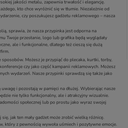
okiej jakości metalu, zapewnia trwałość i elegancję.
ażdego, kto chce wyróżnić się w tłumie. Niezależnie od
wydarzenie, czy poszukujesz gadżetu reklamowego – nasza
lią, sprawia, że nasza przypinka jest odporna na
mu Twoje przesłanie, logo lub grafika będą wyglądały
czne, ale i funkcjonalne, dlatego też cieszą się dużą
firm.
posobów. Możesz je przypiąć do plecaka, kurtki, torby,
 konferencje czy jako część kampanii reklamowych. Możesz
nych wydarzeń. Nasze przypinki sprawdzą się także jako
uwagę i pozostają w pamięci na dłużej. Wybierając nasze
ie nie tylko funkcjonalny, ale i atrakcyjny wizualnie.
adomości społecznej lub po prostu jako wyraz swojej
 się, jak ten mały gadżet może zrobić wielką różnicę.
ów, który z pewnością wywoła uśmiech i pozytywne emocje.