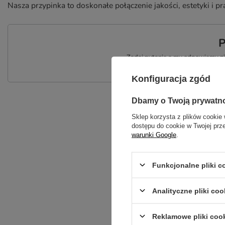
Nasza przypinka to doskonałe połączenie jakości, estetyki i pr
P
Zadaj pytanie a my odpowiemy nie
Konfiguracja zgód
Dbamy o Twoją prywatn
Sklep korzysta z plików cookie 
dostępu do cookie w Twojej prz
warunki Google
.
Funkcjonalne pliki 
Treść twojej opinii
Analityczne pliki coo
Reklamowe pliki coo