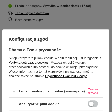
Produkt dostępny
Wysyłka
w poniedziałek (17.08)
Tania i szybka dostawa
Bezpieczne zakupy
Konfiguracja zgód
OPIS
Dbamy o Twoją prywatność
SZCZEGÓŁOWE DANE
Sklep korzysta z plików cookie w celu realizacji usług zgodnie z
Polityką dotyczącą cookies
. Możesz określić warunki
przechowywania lub dostępu do cookie w Twojej przeglądarce.
OPINIE
(0)
Więcej informacji na temat warunków i prywatności można
znaleźć także na stronie
Prywatność i warunki Google
.
Potrzebujesz pomocy? Masz pytania?
Zawsze
Funkcjonalne pliki cookie (wymagane)
aktywne
Zadaj pytanie a my odpowiemy
ZADAJ PYTANIE
niezwłocznie, najciekawsze pytania i
odpowiedzi publikując dla innych.
Analityczne pliki cookie