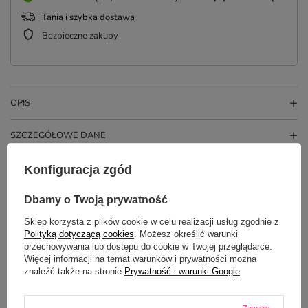
Tania i szybka dostawa
Bezpieczne zakupy
OPIS
SZCZEGÓŁOWE DANE
OPINIE
(3)
Konfiguracja zgód
Dbamy o Twoją prywatność
Potrzebujesz pomocy? Masz pytania?
Sklep korzysta z plików cookie w celu realizacji usług zgodnie z
Polityką dotyczącą cookies
. Możesz określić warunki
Zadaj pytanie a my odpowiemy
przechowywania lub dostępu do cookie w Twojej przeglądarce.
ZADAJ PYTANIE
niezwłocznie, najciekawsze pytania i
Więcej informacji na temat warunków i prywatności można
odpowiedzi publikując dla innych.
znaleźć także na stronie
Prywatność i warunki Google
.
Zawsze