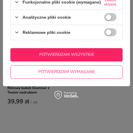
Funkcjonalne pliki cookie (wymagane)
NAJCZĘŚCIEJ KUPOWANE Z
aktywne
TYM TOWAREM
Analityczne pliki cookie
Reklamowe pliki cookie
POTWIERDZAM WSZYSTKIE
POTWIERDZAM WYMAGANE
Różowy kubek Glamour z
Twoim nadrukiem
39,99 zł
/
szt.