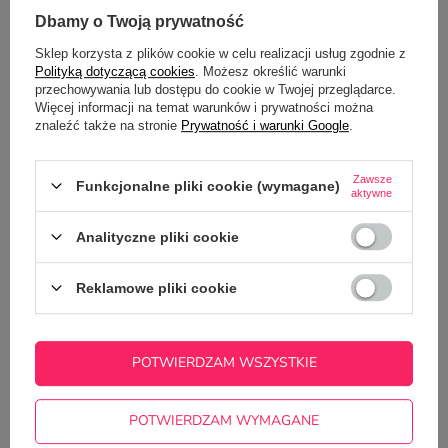
SZCZEGÓŁOWE DANE
Dbamy o Twoją prywatność
GŁÓWNE PARAMETRY
Sklep korzysta z plików cookie w celu realizacji usług zgodnie z
Polityką dotyczącą cookies
. Możesz określić warunki
przechowywania lub dostępu do cookie w Twojej przeglądarce.
OPINIE
(10)
Więcej informacji na temat warunków i prywatności można
znaleźć także na stronie
Prywatność i warunki Google
.
Potrzebujesz pomocy? Masz pytania?
Zawsze
Funkcjonalne pliki cookie (wymagane)
aktywne
Zadaj pytanie a my odpowiemy
ZADAJ PYTANIE
niezwłocznie, najciekawsze pytania i
odpowiedzi publikując dla innych.
Analityczne pliki cookie
Reklamowe pliki cookie
NAJCZĘŚCIEJ KUPOWANE Z
TYM TOWAREM
POTWIERDZAM WSZYSTKIE
Tekturowo-korkowa 
Twoim nadrukiem
POTWIERDZAM WYMAGANE
4,99 zł
/
szt.