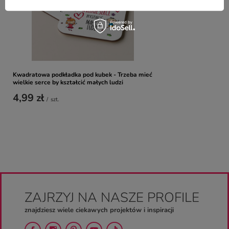
Kwadratowa podkładka pod kubek - Trzeba mieć
wielkie serce by kształcić małych ludzi
4,99 zł
/
szt.
ZAJRZYJ NA NASZE PROFILE
znajdziesz wiele ciekawych projektów i inspiracji