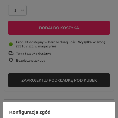
DODAJ DO KOSZYKA
Produkt dostępny w bardzo dużej ilości
Wysyłka
w środę
(13162 szt. w magazynie)
Tania i szybka dostawa
Bezpieczne zakupy
ZAPROJEKTUJ PODKŁADKĘ POD KUBEK
OPIS
Konfiguracja zgód