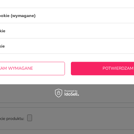
otrzebujesz pomocy? Masz pytania?
ZADAJ
zwłocznie, najciekawsze pytania i odpowiedzi publikując dla
innych.
cookie (wymagane)
kie
NAPISZ SWOJĄ OPINIĘ
kie
Twoja ocena:
5/5
ZAM WYMAGANE
POTWIERDZAM
cie produktu: