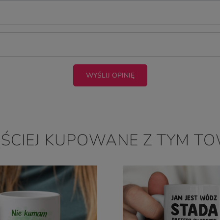
WYŚLIJ OPINIĘ
ĘŚCIEJ KUPOWANE Z TYM T