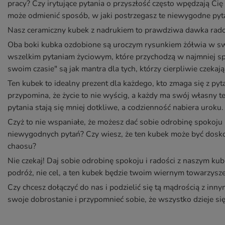
pracy? Czy irytujące pytania o przyszłość często wpędzają Cię 
może odmienić sposób, w jaki postrzegasz te niewygodne pyt
Nasz ceramiczny kubek z nadrukiem to prawdziwa dawka radoś
Oba boki kubka ozdobione są uroczym rysunkiem żółwia w sw
wszelkim pytaniam życiowym, które przychodzą w najmniej 
swoim czasie" są jak mantra dla tych, którzy cierpliwie czeka
Ten kubek to idealny prezent dla każdego, kto zmaga się z py
przypomina, że życie to nie wyścig, a każdy ma swój własny 
pytania stają się mniej dotkliwe, a codzienność nabiera uroku.
Czyż to nie wspaniałe, że możesz dać sobie odrobinę spokoju 
niewygodnych pytań? Czy wiesz, że ten kubek może być dosk
chaosu?
Nie czekaj! Daj sobie odrobinę spokoju i radości z naszym ku
podróż, nie cel, a ten kubek będzie twoim wiernym towarzysze
Czy chcesz dołączyć do nas i podzielić się tą mądrością z inny
swoje dobrostanie i przypomnieć sobie, że wszystko dzieje si