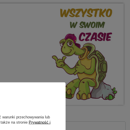
ć warunki przechowywania lub
 także na stronie
Prywatność i