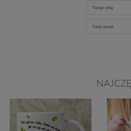
Twoje imię
Twój email
NAJCZ