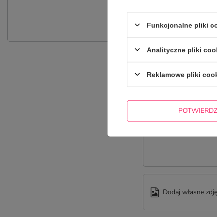
P
Zadaj pytanie a my odpowiemy nie
Funkcjonalne pliki 
Analityczne pliki coo
Reklamowe pliki coo
POTWIERD
Treść twojej opinii
Dodaj własne zdję