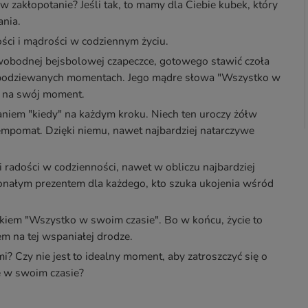
w zakłopotanie? Jeśli tak, to mamy dla Ciebie kubek, który
ania.
ci i mądrości w codziennym życiu.
obodnej bejsbolowej czapeczce, gotowego stawić czoła
spodziewanych momentach. Jego mądre słowa "Wszystko w
ją na swój moment.
taniem "kiedy" na każdym kroku. Niech ten uroczy żółw
tempomat. Dzięki niemu, nawet najbardziej natarczywe
i radości w codzienności, nawet w obliczu najbardziej
onałym prezentem dla każdego, kto szuka ukojenia wśród
bkiem "Wszystko w swoim czasie". Bo w końcu, życie to
m na tej wspaniałej drodze.
mi? Czy nie jest to idealny moment, aby zatroszczyć się o
ę w swoim czasie?