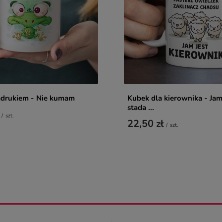
adrukiem - Nie kumam
Kubek dla kierownika - Jam
stada ...
/
szt.
22,50 zł
/
szt.