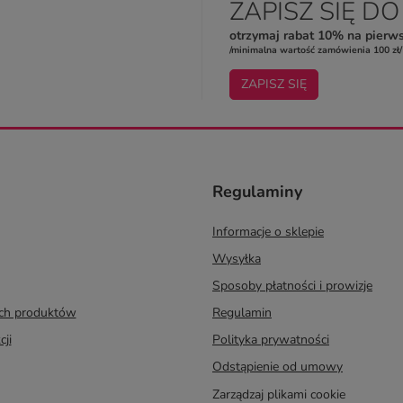
ZAPISZ SIĘ D
otrzymaj rabat 10% na pierw
/minimalna wartość zamówienia 100 zł/
ZAPISZ SIĘ
Regulaminy
Informacje o sklepie
Wysyłka
Sposoby płatności i prowizje
ych produktów
Regulamin
cji
Polityka prywatności
Odstąpienie od umowy
Zarządzaj plikami cookie