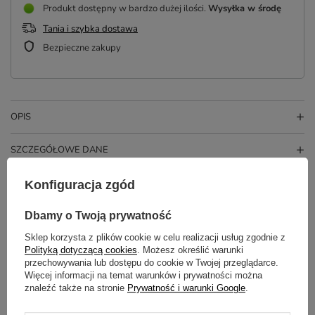
Produkt dostępny w bardzo dużej ilości
Wysyłka
w środę
Tania i szybka dostawa
Bezpieczne zakupy
OPIS
SZCZEGÓŁOWE DANE
OPINIE
(3)
Konfiguracja zgód
Dbamy o Twoją prywatność
Potrzebujesz pomocy? Masz pytania?
Sklep korzysta z plików cookie w celu realizacji usług zgodnie z
Polityką dotyczącą cookies
. Możesz określić warunki
Zadaj pytanie a my odpowiemy
przechowywania lub dostępu do cookie w Twojej przeglądarce.
ZADAJ PYTANIE
niezwłocznie, najciekawsze pytania i
Więcej informacji na temat warunków i prywatności można
odpowiedzi publikując dla innych.
znaleźć także na stronie
Prywatność i warunki Google
.