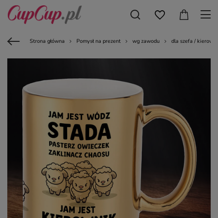
Strona główna
Pomysł na prezent
wg zawodu
dla szefa / kierown