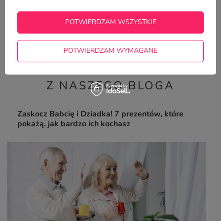
POTWIERDZAM WSZYSTKIE
Kubek dla rolnika - ZAORANE
22,50 zł
/
szt.
POTWIERDZAM WYMAGANE
Z NASZEGO BLOGA
Zaskocz Babcię i Dziadka! 7 prezentów, które
pokażą, jak bardzo ich kochasz