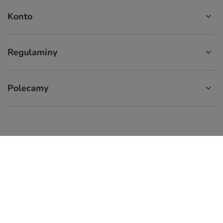
Konto
Regulaminy
Polecamy
574 929 333
9:00 - 16:00
info.cupcup@gmail.com
CupCup.pl
,
ul. Staszica 9
,
66-300
Międzyrzecz
W sklepie prezentujemy ceny brutto (z VAT).