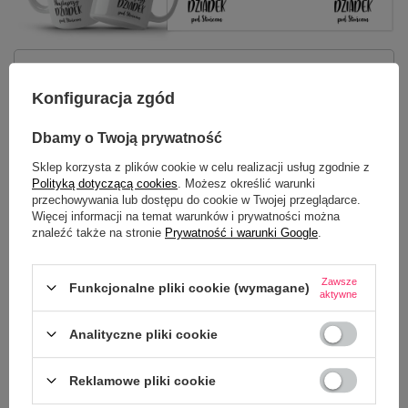
Potrzebujesz pomocy? Masz pytania?
Zadaj pytanie a my odpowiemy
Konfiguracja zgód
ZADAJ PYTANIE
niezwłocznie, najciekawsze pytania i
odpowiedzi publikując dla innych.
Dbamy o Twoją prywatność
Sklep korzysta z plików cookie w celu realizacji usług zgodnie z
Polityką dotyczącą cookies
. Możesz określić warunki
NAJCZĘŚCIEJ KUPOWANE Z
przechowywania lub dostępu do cookie w Twojej przeglądarce.
TYM TOWAREM
Więcej informacji na temat warunków i prywatności można
znaleźć także na stronie
Prywatność i warunki Google
.
Kubek z nadrukiem 
Zawsze
Słońcem
Funkcjonalne pliki cookie (wymagane)
aktywne
22,50 zł
/
szt.
Analityczne pliki cookie
Reklamowe pliki cookie