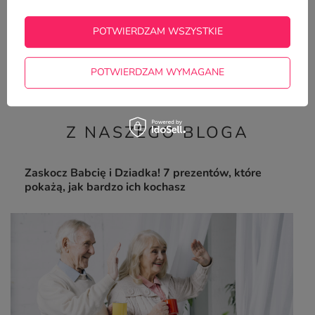
POTWIERDZAM WSZYSTKIE
Kubek z nadrukiem - Najlepszy
Dziadek pod Słońcem
22,50 zł
/
szt.
POTWIERDZAM WYMAGANE
Z NASZEGO BLOGA
Zaskocz Babcię i Dziadka! 7 prezentów, które
pokażą, jak bardzo ich kochasz