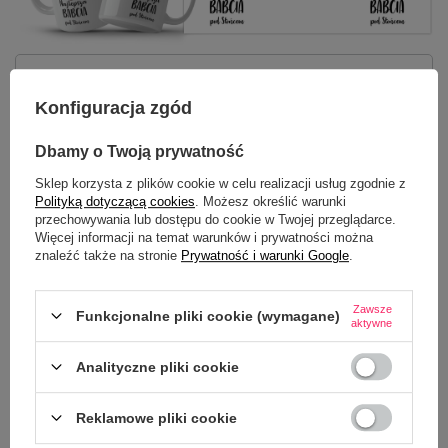
Potrzebujesz pomocy? Masz pytania?
Zadaj pytanie a my odpowiemy
Konfiguracja zgód
ZADAJ PYTANIE
niezwłocznie, najciekawsze pytania i
odpowiedzi publikując dla innych.
Dbamy o Twoją prywatność
Sklep korzysta z plików cookie w celu realizacji usług zgodnie z
Polityką dotyczącą cookies
. Możesz określić warunki
NAJCZĘŚCIEJ KUPOWANE Z
przechowywania lub dostępu do cookie w Twojej przeglądarce.
TYM TOWAREM
Więcej informacji na temat warunków i prywatności można
znaleźć także na stronie
Prywatność i warunki Google
.
Zawsze
Funkcjonalne pliki cookie (wymagane)
aktywne
Analityczne pliki cookie
Reklamowe pliki cookie