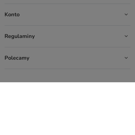
Konto
Regulaminy
Polecamy
574 929 333
9:00 - 16:00
info.cupcup@gmail.com
CupCup.pl
,
ul. Staszica 9
,
66-300
Międzyrzecz
W sklepie prezentujemy ceny brutto (z VAT).