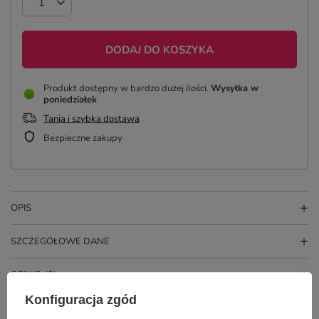
DODAJ DO KOSZYKA
Produkt dostępny w bardzo dużej ilości
Wysyłka
w
poniedziałek
Tania i szybka dostawa
Bezpieczne zakupy
OPIS
SZCZEGÓŁOWE DANE
OPINIE
(0)
Konfiguracja zgód