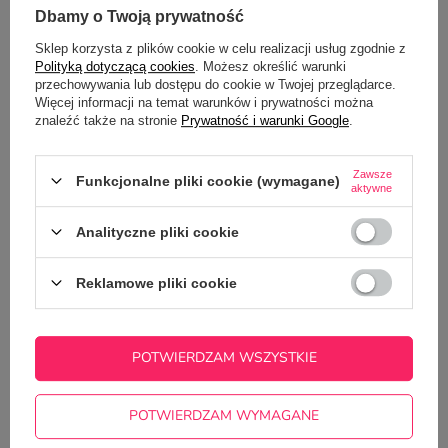
Potrzebujesz pomocy? Masz pytania?
Dbamy o Twoją prywatność
Zadaj pytanie a my odpowiemy
Sklep korzysta z plików cookie w celu realizacji usług zgodnie z
ZADAJ PYTANIE
niezwłocznie, najciekawsze pytania i
Polityką dotyczącą cookies
. Możesz określić warunki
odpowiedzi publikując dla innych.
przechowywania lub dostępu do cookie w Twojej przeglądarce.
Więcej informacji na temat warunków i prywatności można
znaleźć także na stronie
Prywatność i warunki Google
.
Z NASZEGO BLOGA
Zawsze
Funkcjonalne pliki cookie (wymagane)
aktywne
Zaskocz Babcię i Dziadka! 7 prezentów, które
Analityczne pliki cookie
pokażą, jak bardzo ich kochasz
Reklamowe pliki cookie
POTWIERDZAM WSZYSTKIE
POTWIERDZAM WYMAGANE