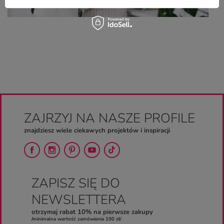
ZAJRZYJ NA NASZE PROFILE
znajdziesz wiele ciekawych projektów i inspiracji
ZAPISZ SIĘ DO
NEWSLETTERA
otrzymaj rabat 10% na pierwsze zakupy
/minimalna wartość zamówienia 100 zł/