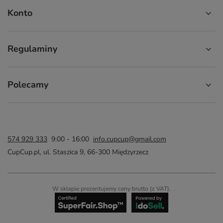
Konto
Regulaminy
Polecamy
574 929 333
9:00 - 16:00
info.cupcup@gmail.com
CupCup.pl
,
ul. Staszica 9
,
66-300
Międzyrzecz
W sklepie prezentujemy ceny brutto (z VAT).